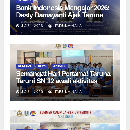
UPDATES
Bank Indonesia Mengajar 2026:
Desty Damayanti Ajak Taruna
SMAN Taruna Nala Jawa Timur
J JUL, 2026
TARUNA NALA
Menjadi Generasi Pemimpin
Berwawasan Global
GENERAL
NEWS
UPDATES
Semangat Hari Pertama! Taruna
Taruni SN 12 awali aktivitas
bersama Wali Kelas dan Tes
J JUL, 2026
TARUNA NALA
Asesmen Diagnostik