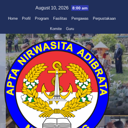
Skip
August 10, 2026
8:00 am
to
Home
Profil
Program
Fasilitas
Pengawas
Perpustakaan
content
Komite
Guru