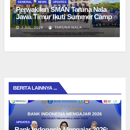
GENERAL
NEWS
UPDATES
Perwakilan SMAN Taruna Nala
Jawa Timur Ikuti Summer Camp
di Da-Yeh University, Taiwan
J JUL, 2026
TARUNA NALA
BERITA LAINNYA ...
UPDATES
Bank Indonesia Mengajar 2026: