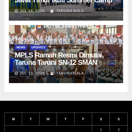
di Da-Yeh University, Taiwan
JUL 14, 2026
TARUNA NALA
NEWS
UPDATES
MPLS Ramah Resmi Dimulai,
Taruna Taruni SN-12 SMAN
Taruna Nala Jawa Timur Siap
JUL 13, 2026
TARUNA NALA
Menjalani Tahun Ajaran Baru
M
T
W
T
F
S
S
1
2