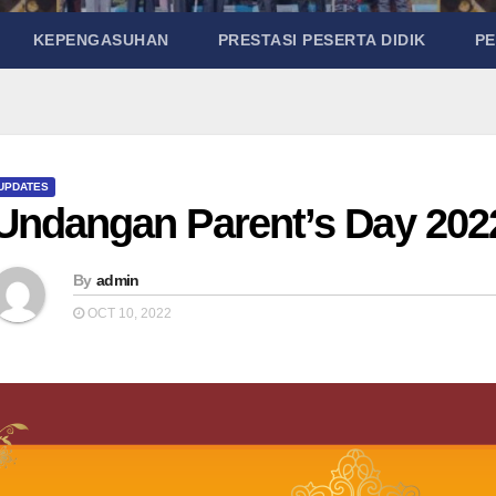
KEPENGASUHAN
PRESTASI PESERTA DIDIK
P
UPDATES
Undangan Parent’s Day 2022
By
admin
OCT 10, 2022