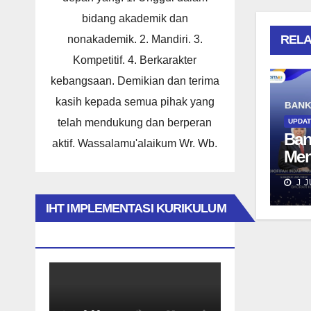
bidang akademik dan
RELA
nonakademik. 2. Mandiri. 3.
Kompetitif. 4. Berkarakter
kebangsaan. Demikian dan terima
kasih kepada semua pihak yang
telah mendukung dan berperan
UPDA
Ban
aktif. Wassalamu'alaikum Wr. Wb.
Men
Dam
J J
Tar
Nal
IHT IMPLEMENTASI KURIKULUM
Men
MERDEKA 2023
Pe
Ber