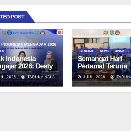
TED POST
TES
GENERAL
NEWS
UPDATES
k Indonesia
Semangat Hari
gajar 2026: Desty
Pertama! Taruna
ayanti Ajak
Taruni SN 12 awal
UL, 2026
TARUNA NALA
J JUL, 2026
TARUN
una SMAN Taruna
aktivitas bersama
a Jawa Timur
Kelas dan Tes
jadi Generasi
Asesmen Diagnos
mimpin
wawasan Global