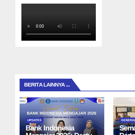
BERITA LAINNYA ...
UPDATES
GENERA
Bank Indonesia
Sema