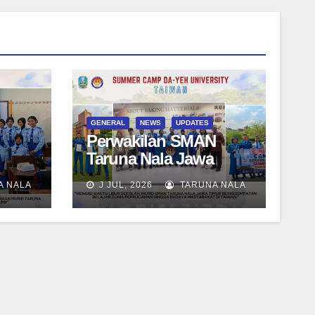
GENERAL
NEWS
UPDATES
Perwakilan SMAN
Taruna Nala Jawa
i
Timur Ikuti Summer
A NALA
J JUL, 2026
TARUNA NALA
 Wali
Camp di Da-Yeh
University, Taiwan
tik