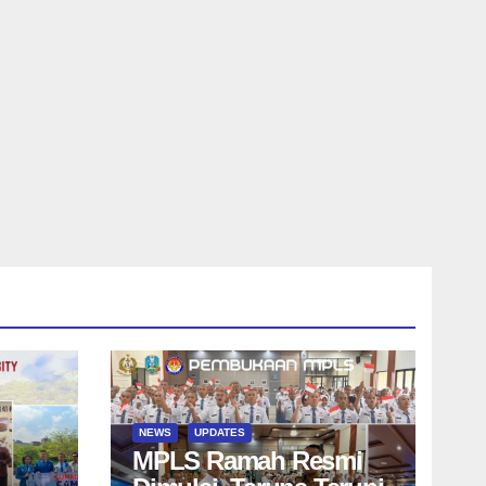
NEWS
UPDATES
MPLS Ramah Resmi