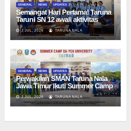
GENERAL
NEWS
UPDATES
Semangat Hari Pertama! Taruna
Taruni SN 12 awali aktivitas
bersama Wali Kelas dan Tes
J JUL, 2026
TARUNA NALA
Asesmen Diagnostik
GENERAL
NEWS
UPDATES
Perwakilan SMAN Taruna Nala
Jawa Timur Ikuti Summer Camp
di Da-Yeh University, Taiwan
J JUL, 2026
TARUNA NALA