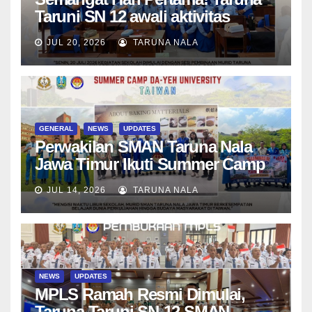
Taruni SN 12 awali aktivitas
bersama Wali Kelas dan Tes
JUL 20, 2026
TARUNA NALA
Asesmen Diagnostik
GENERAL
NEWS
UPDATES
Perwakilan SMAN Taruna Nala
Jawa Timur Ikuti Summer Camp
di Da-Yeh University, Taiwan
JUL 14, 2026
TARUNA NALA
NEWS
UPDATES
MPLS Ramah Resmi Dimulai,
Taruna Taruni SN-12 SMAN