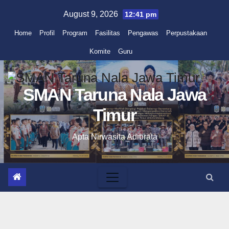
Skip
August 9, 2026
12:41 pm
to
Home
Profil
Program
Fasilitas
Pengawas
Perpustakaan
content
Komite
Guru
SMAN Taruna Nala Jawa
Timur
Apta Nirwasita Adibrata