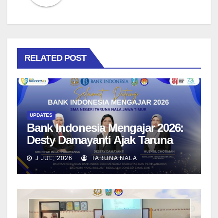
RELATED POST
UPDATES
Bank Indonesia Mengajar 2026:
Desty Damayanti Ajak Taruna
SMAN Taruna Nala Jawa Timur
J JUL, 2026
TARUNA NALA
Menjadi Generasi Pemimpin
Berwawasan Global