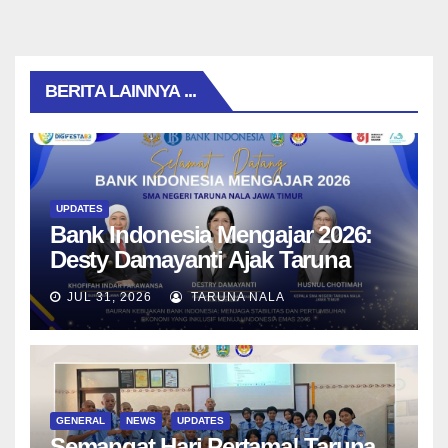
BERITA LAINNYA ...
UPDATES
Bank Indonesia Mengajar 2026:
Desty Damayanti Ajak Taruna
SMAN Taruna Nala Jawa Timur
JUL 31, 2026
TARUNA NALA
Menjadi Generasi Pemimpin
Berwawasan Global
GENERAL
NEWS
UPDATES
Semangat Hari Pertama! Taruna