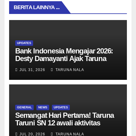
BERITA LAINNYA ...
UPDATES
Bank Indonesia Mengajar 2026:
Desty Damayanti Ajak Taruna
SMAN Taruna Nala Jawa Timur
JUL 31, 2026
TARUNA NALA
Menjadi Generasi Pemimpin
Berwawasan Global
GENERAL
NEWS
UPDATES
Semangat Hari Pertama! Taruna
Taruni SN 12 awali aktivitas
bersama Wali Kelas dan Tes
JUL 20, 2026
TARUNA NALA