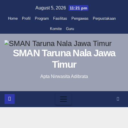
Skip
August 5, 2026
11:21 pm
to
Home
Profil
Program
Fasilitas
Pengawas
Perpustakaan
content
Komite
Guru
SMAN Taruna Nala Jawa
Timur
Apta Nirwasita Adibrata