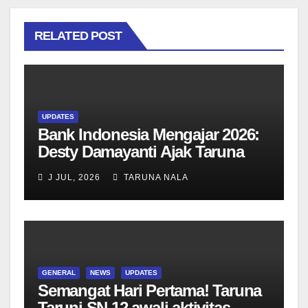
RELATED POST
UPDATES
Bank Indonesia Mengajar 2026:
Desty Damayanti Ajak Taruna
SMAN Taruna Nala Jawa Timur
J JUL, 2026
TARUNA NALA
Menjadi Generasi Pemimpin
Berwawasan Global
GENERAL
NEWS
UPDATES
Semangat Hari Pertama! Taruna
Taruni SN 12 awali aktivitas