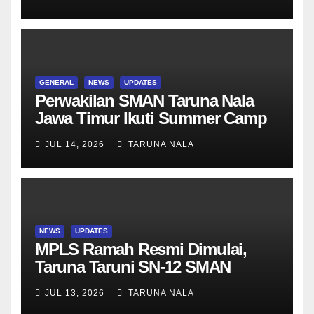
Asesmen Diagnostik
GENERAL
NEWS
UPDATES
Perwakilan SMAN Taruna Nala
Jawa Timur Ikuti Summer Camp
di Da-Yeh University, Taiwan
JUL 14, 2026
TARUNA NALA
NEWS
UPDATES
MPLS Ramah Resmi Dimulai,
Taruna Taruni SN-12 SMAN
Taruna Nala Jawa Timur Siap
JUL 13, 2026
TARUNA NALA
Menjalani Tahun Ajaran Baru