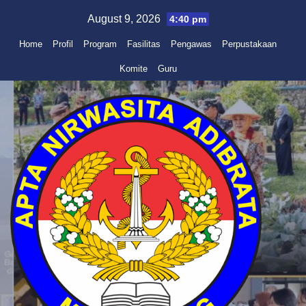
Skip
August 9, 2026
4:40 pm
to
Home
Profil
Program
Fasilitas
Pengawas
Perpustakaan
content
Komite
Guru