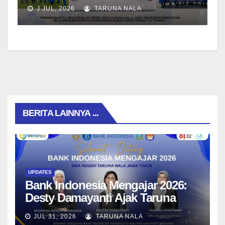
di Da-Yeh University, Taiwan
J JUL, 2026
TARUNA NALA
BERITA LAINNYA ...
UPDATES
Bank Indonesia Mengajar 2026:
Desty Damayanti Ajak Taruna
SMAN Taruna Nala Jawa Timur
JUL 31, 2026
TARUNA NALA
Menjadi Generasi Pemimpin