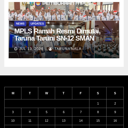
NEWS
UPDATES
MPLS Ramah Resmi Dimulai,
Taruna Taruni SN-12 SMAN
Taruna Nala Jawa Timur Siap
JUL 13, 2026
TARUNA NALA
Menjalani Tahun Ajaran Baru
M
T
W
T
F
S
S
1
2
3
4
5
6
7
8
9
10
11
12
13
14
15
16