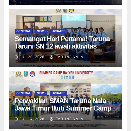
Berwawasan Global
GENERAL
NEWS
UPDATES
Semangat Hari Pertama! Taruna
Taruni SN 12 awali aktivitas
bersama Wali Kelas dan Tes
JUL 20, 2026
TARUNA NALA
Asesmen Diagnostik
GENERAL
NEWS
UPDATES
Perwakilan SMAN Taruna Nala
Jawa Timur Ikuti Summer Camp
di Da-Yeh University, Taiwan
JUL 14, 2026
TARUNA NALA