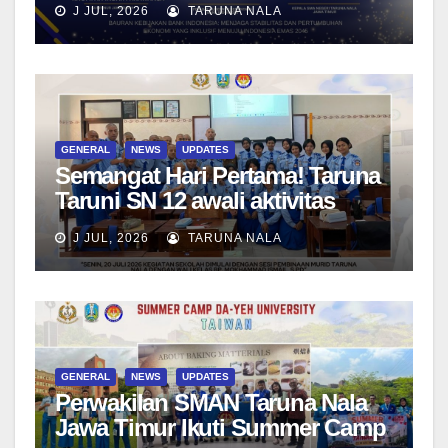
J JUL, 2026
TARUNA NALA
Menjadi Generasi Pemimpin
Berwawasan Global
GENERAL
NEWS
UPDATES
Semangat Hari Pertama! Taruna
Taruni SN 12 awali aktivitas
bersama Wali Kelas dan Tes
J JUL, 2026
TARUNA NALA
Asesmen Diagnostik
GENERAL
NEWS
UPDATES
Perwakilan SMAN Taruna Nala
Jawa Timur Ikuti Summer Camp