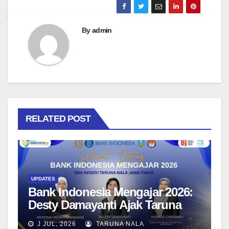
By
admin
RELATED POST
UPDATES
Bank Indonesia Mengajar 2026:
Desty Damayanti Ajak Taruna
SMAN Taruna Nala Jawa Timur
J JUL, 2026
TARUNA NALA