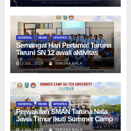
Menjadi Generasi Pemimpin
Berwawasan Global
GENERAL
NEWS
UPDATES
Semangat Hari Pertama! Taruna
Taruni SN 12 awali aktivitas
bersama Wali Kelas dan Tes
J JUL, 2026
TARUNA NALA
Asesmen Diagnostik
GENERAL
NEWS
UPDATES
Perwakilan SMAN Taruna Nala
Jawa Timur Ikuti Summer Camp
di Da-Yeh University, Taiwan
J JUL, 2026
TARUNA NALA