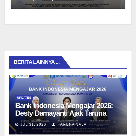
BERITA LAINNYA ...
UPDATES
Bank Indonesia Mengajar 2026:
Desty Damayanti Ajak Taruna
SMAN Taruna Nala Jawa Timur
JUL 31, 2026
TARUNA NALA
Menjadi Generasi Pemimpin
Berwawasan Global