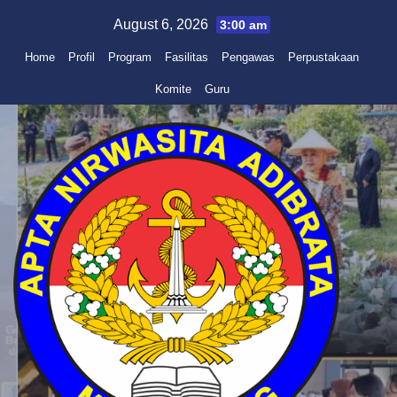
Skip
August 6, 2026
3:00 am
to
Home
Profil
Program
Fasilitas
Pengawas
Perpustakaan
content
Komite
Guru