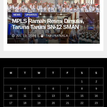
NEWS
UPDATES
MPLS Ramah Resmi Dimulai,
Taruna Taruni SN-12 SMAN
Taruna Nala Jawa Timur Siap
JUL 13, 2026
TARUNA NALA
Menjalani Tahun Ajaran Baru
M
T
W
T
F
S
S
1
2
3
4
5
6
7
8
9
10
11
12
13
14
15
16
17
18
19
20
21
22
23