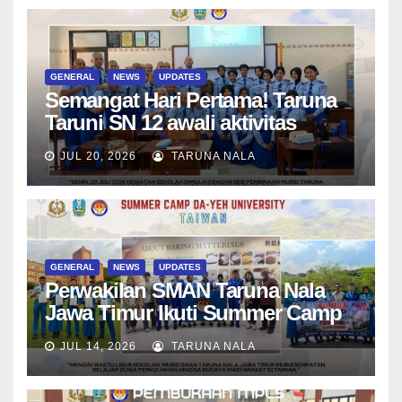
GENERAL
NEWS
UPDATES
Semangat Hari Pertama! Taruna
Taruni SN 12 awali aktivitas
bersama Wali Kelas dan Tes
JUL 20, 2026
TARUNA NALA
Asesmen Diagnostik
GENERAL
NEWS
UPDATES
Perwakilan SMAN Taruna Nala
Jawa Timur Ikuti Summer Camp
di Da-Yeh University, Taiwan
JUL 14, 2026
TARUNA NALA