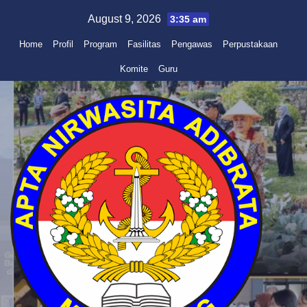
Skip
August 9, 2026
3:35 am
to
Home
Profil
Program
Fasilitas
Pengawas
Perpustakaan
content
Komite
Guru