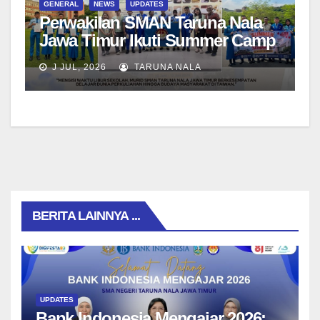
GENERAL
NEWS
UPDATES
Perwakilan SMAN Taruna Nala
Jawa Timur Ikuti Summer Camp
di Da-Yeh University, Taiwan
J JUL, 2026
TARUNA NALA
BERITA LAINNYA ...
UPDATES
Bank Indonesia Mengajar 2026: