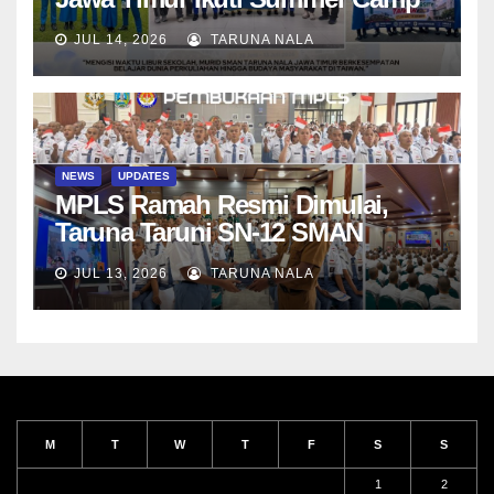
di Da-Yeh University, Taiwan
JUL 14, 2026
TARUNA NALA
NEWS
UPDATES
MPLS Ramah Resmi Dimulai,
Taruna Taruni SN-12 SMAN
Taruna Nala Jawa Timur Siap
JUL 13, 2026
TARUNA NALA
Menjalani Tahun Ajaran Baru
M
T
W
T
F
S
S
1
2