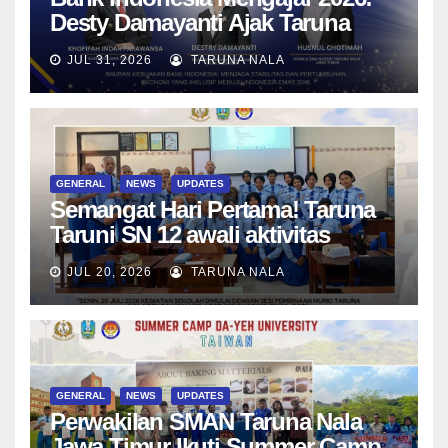
Desty Damayanti Ajak Taruna
SMAN Taruna Nala Jawa Timur
JUL 31, 2026
TARUNA NALA
Menjadi Generasi Pemimpin
Berwawasan Global
GENERAL
NEWS
UPDATES
Semangat Hari Pertama! Taruna
Taruni SN 12 awali aktivitas
bersama Wali Kelas dan Tes
JUL 20, 2026
TARUNA NALA
Asesmen Diagnostik
GENERAL
NEWS
UPDATES
Perwakilan SMAN Taruna Nala
Jawa Timur Ikuti Summer Camp