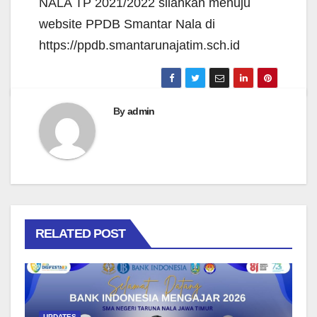
NALA TP 2021/2022 silahkan menuju
website PPDB Smantar Nala di
https://ppdb.smantarunajatim.sch.id
By
admin
RELATED POST
UPDATES