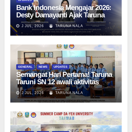
Bank Indonesia Mengajar 2026:
Desty Damayanti Ajak Taruna
SMAN Taruna Nala Jawa Timur
J JUL, 2026
TARUNA NALA
Menjadi Generasi Pemimpin
Berwawasan Global
GENERAL
NEWS
UPDATES
Semangat Hari Pertama! Taruna
Taruni SN 12 awali aktivitas
bersama Wali Kelas dan Tes
J JUL, 2026
TARUNA NALA
Asesmen Diagnostik