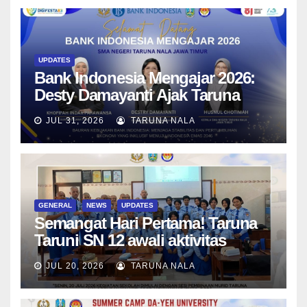
UPDATES
Bank Indonesia Mengajar 2026:
Desty Damayanti Ajak Taruna
SMAN Taruna Nala Jawa Timur
JUL 31, 2026
TARUNA NALA
Menjadi Generasi Pemimpin
Berwawasan Global
GENERAL
NEWS
UPDATES
Semangat Hari Pertama! Taruna
Taruni SN 12 awali aktivitas
bersama Wali Kelas dan Tes
JUL 20, 2026
TARUNA NALA
Asesmen Diagnostik