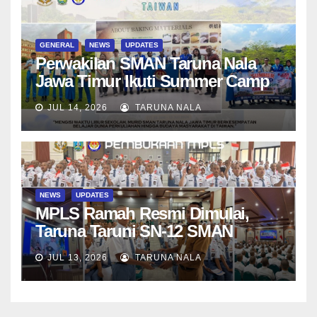
GENERAL
NEWS
UPDATES
Perwakilan SMAN Taruna Nala
Jawa Timur Ikuti Summer Camp
di Da-Yeh University, Taiwan
JUL 14, 2026
TARUNA NALA
NEWS
UPDATES
MPLS Ramah Resmi Dimulai,
Taruna Taruni SN-12 SMAN
Taruna Nala Jawa Timur Siap
JUL 13, 2026
TARUNA NALA
Menjalani Tahun Ajaran Baru