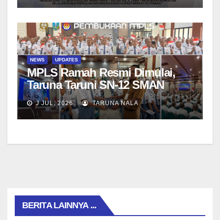
NEWS
UPDATES
MPLS Ramah Resmi Dimulai,
Taruna Taruni SN-12 SMAN
Taruna Nala Jawa Timur Siap
J JUL, 2026
TARUNA NALA
Menjalani Tahun Ajaran Baru
BERITA LAINNYA ...