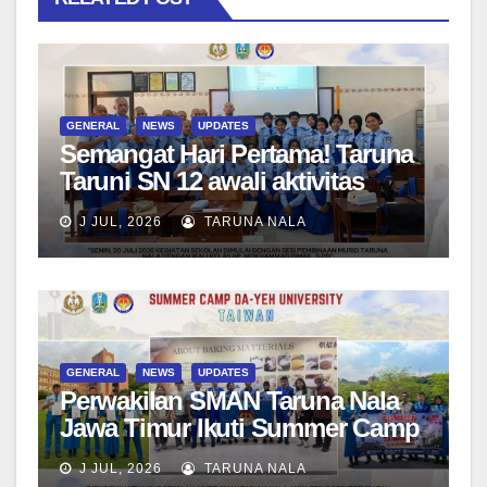
GENERAL
NEWS
UPDATES
Semangat Hari Pertama! Taruna
Taruni SN 12 awali aktivitas
bersama Wali Kelas dan Tes
J JUL, 2026
TARUNA NALA
Asesmen Diagnostik
GENERAL
NEWS
UPDATES
Perwakilan SMAN Taruna Nala
Jawa Timur Ikuti Summer Camp
di Da-Yeh University, Taiwan
J JUL, 2026
TARUNA NALA