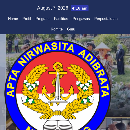
Skip
August 7, 2026
4:16 am
to
Home
Profil
Program
Fasilitas
Pengawas
Perpustakaan
content
Komite
Guru