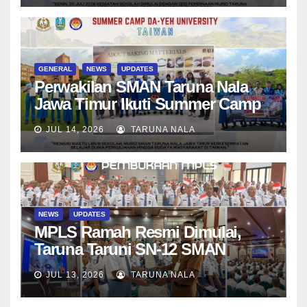
GENERAL
NEWS
UPDATES
Perwakilan SMAN Taruna Nala
Jawa Timur Ikuti Summer Camp
di Da-Yeh University, Taiwan
JUL 14, 2026
TARUNA NALA
NEWS
UPDATES
MPLS Ramah Resmi Dimulai,
Taruna Taruni SN-12 SMAN
Taruna Nala Jawa Timur Siap
JUL 13, 2026
TARUNA NALA
Menjalani Tahun Ajaran Baru