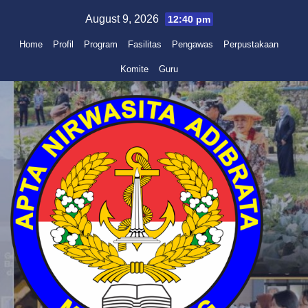
Skip
August 9, 2026
12:40 pm
to
Home
Profil
Program
Fasilitas
Pengawas
Perpustakaan
content
Komite
Guru