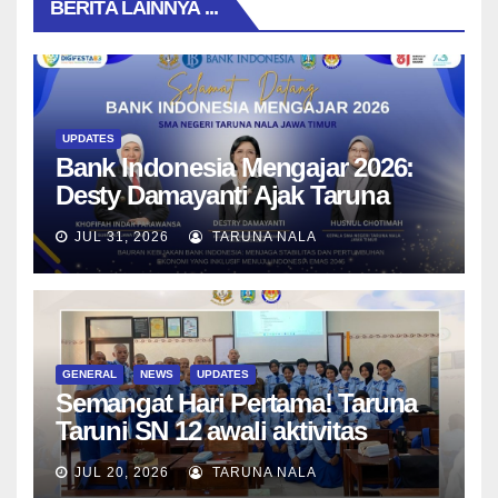
BERITA LAINNYA ...
UPDATES
Bank Indonesia Mengajar 2026:
Desty Damayanti Ajak Taruna
SMAN Taruna Nala Jawa Timur
JUL 31, 2026
TARUNA NALA
Menjadi Generasi Pemimpin
Berwawasan Global
GENERAL
NEWS
UPDATES
Semangat Hari Pertama! Taruna
Taruni SN 12 awali aktivitas
bersama Wali Kelas dan Tes
JUL 20, 2026
TARUNA NALA
Asesmen Diagnostik