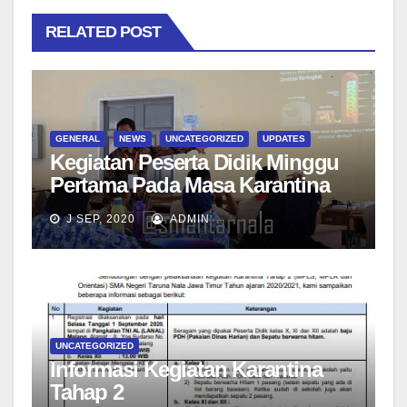
RELATED POST
GENERAL
NEWS
UNCATEGORIZED
UPDATES
Kegiatan Peserta Didik Minggu
Pertama Pada Masa Karantina
Tahap II di LANAL Malang
J SEP, 2020
ADMIN
UNCATEGORIZED
Informasi Kegiatan Karantina
Tahap 2