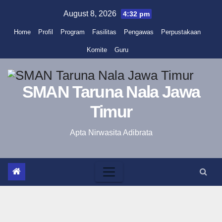
Skip
August 8, 2026
4:32 pm
to
Home
Profil
Program
Fasilitas
Pengawas
Perpustakaan
content
Komite
Guru
SMAN Taruna Nala Jawa
Timur
Apta Nirwasita Adibrata