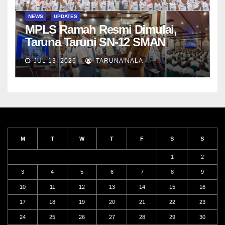
NEWS
UPDATES
MPLS Ramah Resmi Dimulai,
Taruna Taruni SN-12 SMAN
Taruna Nala Jawa Timur Siap
JUL 13, 2026
TARUNA NALA
Menjalani Tahun Ajaran Baru
M
T
W
T
F
S
S
1
2
3
4
5
6
7
8
9
10
11
12
13
14
15
16
17
18
19
20
21
22
23
24
25
26
27
28
29
30