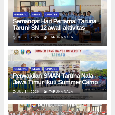
GENERAL
NEWS
UPDATES
Semangat Hari Pertama! Taruna
Taruni SN 12 awali aktivitas
bersama Wali Kelas dan Tes
JUL 20, 2026
TARUNA NALA
Asesmen Diagnostik
GENERAL
NEWS
UPDATES
Perwakilan SMAN Taruna Nala
Jawa Timur Ikuti Summer Camp
di Da-Yeh University, Taiwan
JUL 14, 2026
TARUNA NALA