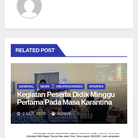
RELATED POST
GENERAL
NEWS
UNCATEGORIZED
UPDATES
Kegiatan Peserta Didik Minggu
Pertama Pada Masa Karantina
Tahap II di LANAL Malang
J SEP, 2020
ADMIN