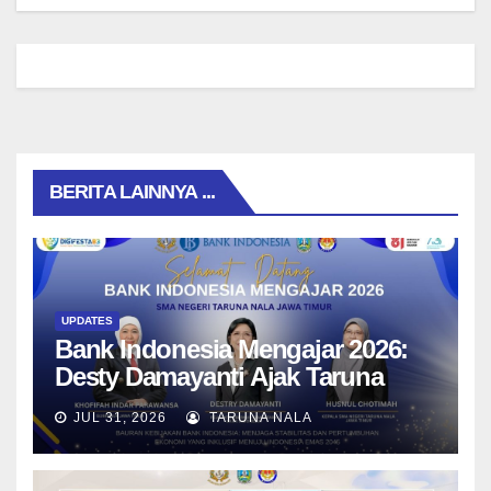
BERITA LAINNYA ...
UPDATES
Bank Indonesia Mengajar 2026:
Desty Damayanti Ajak Taruna
SMAN Taruna Nala Jawa Timur
JUL 31, 2026
TARUNA NALA
Menjadi Generasi Pemimpin
Berwawasan Global