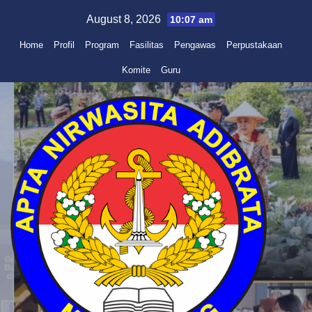
Skip
August 8, 2026
10:07 am
to
Home
Profil
Program
Fasilitas
Pengawas
Perpustakaan
content
Komite
Guru