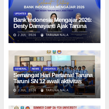
UPDATES
Bank Indonesia Mengajar 2026:
Desty Damayanti Ajak Taruna
SMAN Taruna Nala Jawa Timur
J JUL, 2026
TARUNA NALA
Menjadi Generasi Pemimpin
Berwawasan Global
GENERAL
NEWS
UPDATES
Semangat Hari Pertama! Taruna
Taruni SN 12 awali aktivitas
bersama Wali Kelas dan Tes
J JUL, 2026
TARUNA NALA
Asesmen Diagnostik