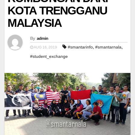
KOTA TRENGGANU
MALAYSIA
By
admin
,
,
#smantarinfo
#smantarnala
AUG 16, 2019
#student_exchange