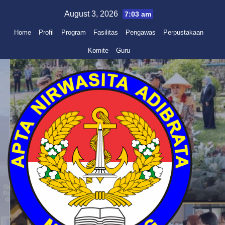
Skip
August 3, 2026
7:03 am
to
Home
Profil
Program
Fasilitas
Pengawas
Perpustakaan
content
Komite
Guru