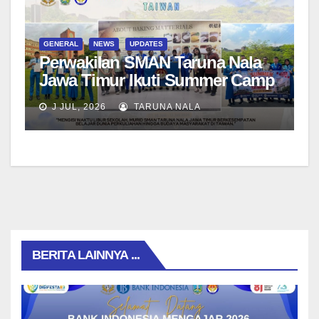
GENERAL
NEWS
UPDATES
Perwakilan SMAN Taruna Nala
Jawa Timur Ikuti Summer Camp
di Da-Yeh University, Taiwan
J JUL, 2026
TARUNA NALA
BERITA LAINNYA ...