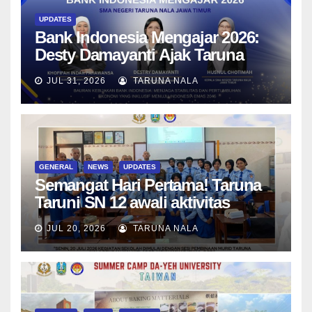
UPDATES
Bank Indonesia Mengajar 2026:
Desty Damayanti Ajak Taruna
SMAN Taruna Nala Jawa Timur
JUL 31, 2026
TARUNA NALA
Menjadi Generasi Pemimpin
Berwawasan Global
GENERAL
NEWS
UPDATES
Semangat Hari Pertama! Taruna
Taruni SN 12 awali aktivitas
bersama Wali Kelas dan Tes
JUL 20, 2026
TARUNA NALA
Asesmen Diagnostik