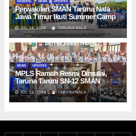
GENERAL
NEWS
UPDATES
Perwakilan SMAN Taruna Nala
Jawa Timur Ikuti Summer Camp
di Da-Yeh University, Taiwan
JUL 14, 2026
TARUNA NALA
NEWS
UPDATES
MPLS Ramah Resmi Dimulai,
Taruna Taruni SN-12 SMAN
Taruna Nala Jawa Timur Siap
JUL 13, 2026
TARUNA NALA
Menjalani Tahun Ajaran Baru