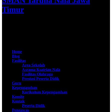
SMAN Taruna Nala Jawa
Timur
Apta Nirwasita Adibrata
@SMAN Taruna Nala 2020
Home
Blog
Fasilitas
Area Sekolah
Asrama Ksatrian Nala
Fasilitas Olahraga
Prestasi Peserta Didik
Guru
Kepengasuhan
Kurikulum Kepengasuhan
Komite
Kontak
Peserta Didik
Pengawas