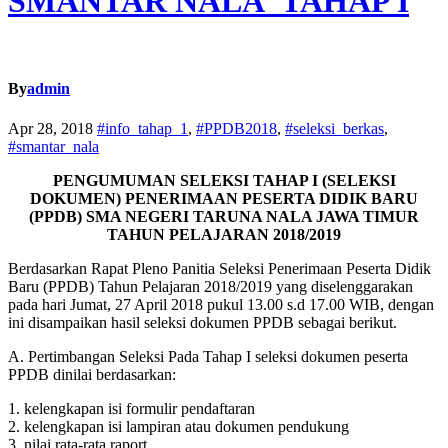
SMANTAR NALA_TAHAP I
By
admin
Apr 28, 2018
#info_tahap_1
,
#PPDB2018
,
#seleksi_berkas
,
#smantar_nala
PENGUMUMAN SELEKSI TAHAP I (SELEKSI
DOKUMEN) PENERIMAAN PESERTA DIDIK BARU
(PPDB) SMA NEGERI TARUNA NALA JAWA TIMUR
TAHUN PELAJARAN 2018/2019
Berdasarkan Rapat Pleno Panitia Seleksi Penerimaan Peserta Didik
Baru (PPDB) Tahun Pelajaran 2018/2019 yang diselenggarakan
pada hari Jumat, 27 April 2018 pukul 13.00 s.d 17.00 WIB, dengan
ini disampaikan hasil seleksi dokumen PPDB sebagai berikut.
A. Pertimbangan Seleksi Pada Tahap I seleksi dokumen peserta
PPDB dinilai berdasarkan:
1. kelengkapan isi formulir pendaftaran
2. kelengkapan isi lampiran atau dokumen pendukung
3. nilai rata-rata raport