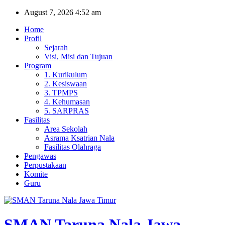
Skip
August 7, 2026
4:52 am
to
Home
content
Profil
Sejarah
Visi, Misi dan Tujuan
Program
1. Kurikulum
2. Kesiswaan
3. TPMPS
4. Kehumasan
5. SARPRAS
Fasilitas
Area Sekolah
Asrama Ksatrian Nala
Fasilitas Olahraga
Pengawas
Perpustakaan
Komite
Guru
SMAN Taruna Nala Jawa