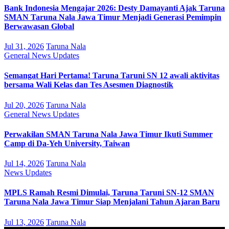
Bank Indonesia Mengajar 2026: Desty Damayanti Ajak Taruna
SMAN Taruna Nala Jawa Timur Menjadi Generasi Pemimpin
Berwawasan Global
Jul 31, 2026
Taruna Nala
General
News
Updates
Semangat Hari Pertama! Taruna Taruni SN 12 awali aktivitas
bersama Wali Kelas dan Tes Asesmen Diagnostik
Jul 20, 2026
Taruna Nala
General
News
Updates
Perwakilan SMAN Taruna Nala Jawa Timur Ikuti Summer
Camp di Da-Yeh University, Taiwan
Jul 14, 2026
Taruna Nala
News
Updates
MPLS Ramah Resmi Dimulai, Taruna Taruni SN-12 SMAN
Taruna Nala Jawa Timur Siap Menjalani Tahun Ajaran Baru
Jul 13, 2026
Taruna Nala