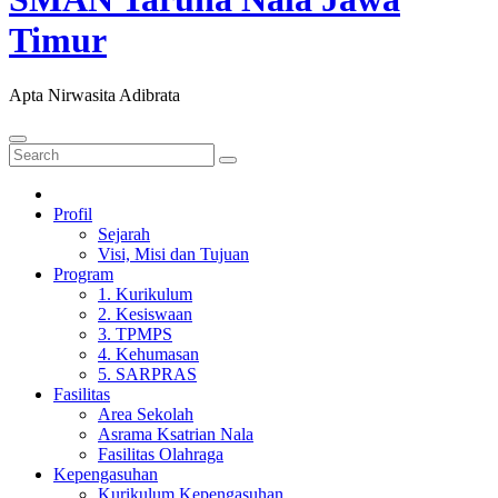
Timur
Apta Nirwasita Adibrata
Profil
Sejarah
Visi, Misi dan Tujuan
Program
1. Kurikulum
2. Kesiswaan
3. TPMPS
4. Kehumasan
5. SARPRAS
Fasilitas
Area Sekolah
Asrama Ksatrian Nala
Fasilitas Olahraga
Kepengasuhan
Kurikulum Kepengasuhan