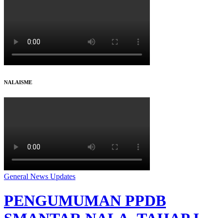
NALAISME
General
News
Updates
PENGUMUMAN PPDB