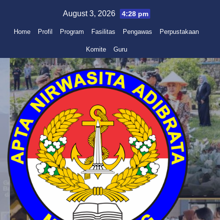
Skip
August 3, 2026
4:28 pm
to
Home
Profil
Program
Fasilitas
Pengawas
Perpustakaan
content
Komite
Guru