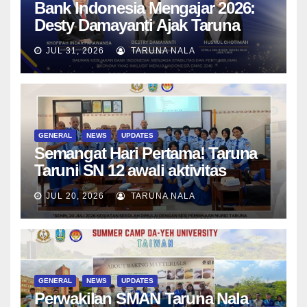
Bank Indonesia Mengajar 2026:
Desty Damayanti Ajak Taruna
SMAN Taruna Nala Jawa Timur
JUL 31, 2026
TARUNA NALA
Menjadi Generasi Pemimpin
Berwawasan Global
GENERAL
NEWS
UPDATES
Semangat Hari Pertama! Taruna
Taruni SN 12 awali aktivitas
bersama Wali Kelas dan Tes
JUL 20, 2026
TARUNA NALA
Asesmen Diagnostik
GENERAL
NEWS
UPDATES
Perwakilan SMAN Taruna Nala