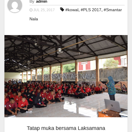
By
admin
,
,
#kowal
#PLS 2017
#Smantar
JUL 25, 2017
Nala
Tatap muka bersama Laksamana