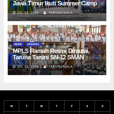
Jawa Timur Ikuti Summer Camp
di Da-Yeh University, Taiwan
JUL 14, 2026
TARUNA NALA
NEWS
UPDATES
MPLS Ramah Resmi Dimulai,
Taruna Taruni SN-12 SMAN
Taruna Nala Jawa Timur Siap
JUL 13, 2026
TARUNA NALA
Menjalani Tahun Ajaran Baru
M
T
W
T
F
S
S