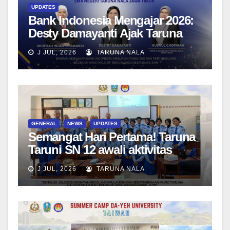
UPDATES
Bank Indonesia Mengajar 2026:
Desty Damayanti Ajak Taruna
SMAN Taruna Nala Jawa Timur
J JUL, 2026
TARUNA NALA
Menjadi Generasi Pemimpin
Berwawasan Global
GENERAL
NEWS
UPDATES
Semangat Hari Pertama! Taruna
Taruni SN 12 awali aktivitas
bersama Wali Kelas dan Tes
J JUL, 2026
TARUNA NALA
Asesmen Diagnostik