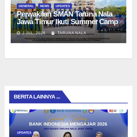
GENERAL
NEWS
UPDATES
Perwakilan SMAN Taruna Nala
Jawa Timur Ikuti Summer Camp
di Da-Yeh University, Taiwan
J JUL, 2026
TARUNA NALA
BERITA LAINNYA ...
UPDATES