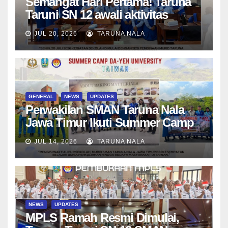
Semangat Hari Pertama! Taruna
Taruni SN 12 awali aktivitas
bersama Wali Kelas dan Tes
JUL 20, 2026
TARUNA NALA
Asesmen Diagnostik
GENERAL
NEWS
UPDATES
Perwakilan SMAN Taruna Nala
Jawa Timur Ikuti Summer Camp
di Da-Yeh University, Taiwan
JUL 14, 2026
TARUNA NALA
NEWS
UPDATES
MPLS Ramah Resmi Dimulai,