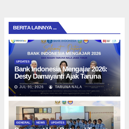
BERITA LAINNYA ...
UPDATES
Bank Indonesia Mengajar 2026:
Desty Damayanti Ajak Taruna
SMAN Taruna Nala Jawa Timur
JUL 31, 2026
TARUNA NALA
Menjadi Generasi Pemimpin
Berwawasan Global
GENERAL
NEWS
UPDATES