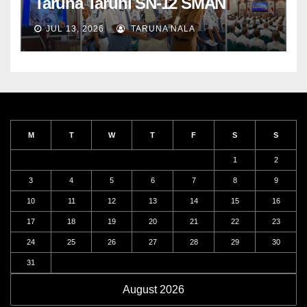
Taruna Taruni SN-12 SMAN
Taruna Nala Jawa Timur Siap
JUL 13, 2026
TARUNA NALA
Menjalani Tahun Ajaran Baru
M
T
W
T
F
S
S
1
2
3
4
5
6
7
8
9
10
11
12
13
14
15
16
17
18
19
20
21
22
23
24
25
26
27
28
29
30
31
August 2026