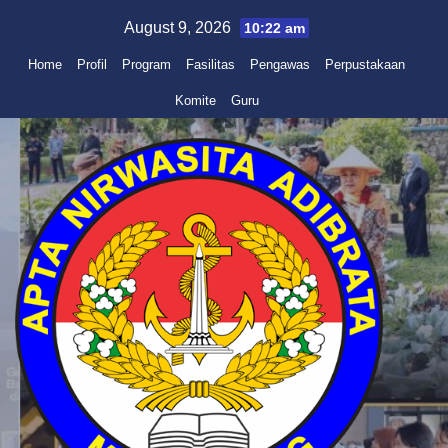
Skip
August 9, 2026
10:22 am
to
Home
Profil
Program
Fasilitas
Pengawas
Perpustakaan
content
Komite
Guru