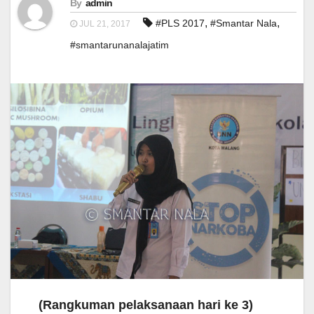
By
admin
,
,
#PLS 2017
#Smantar Nala
JUL 21, 2017
#smantarunanalajatim
(Rangkuman pelaksanaan hari ke 3)