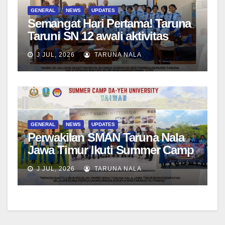
GENERAL
NEWS
UPDATES
Semangat Hari Pertama! Taruna
Taruni SN 12 awali aktivitas
bersama Wali Kelas dan Tes
J JUL, 2026
TARUNA NALA
Asesmen Diagnostik
GENERAL
NEWS
UPDATES
Perwakilan SMAN Taruna Nala
Jawa Timur Ikuti Summer Camp
di Da-Yeh University, Taiwan
J JUL, 2026
TARUNA NALA