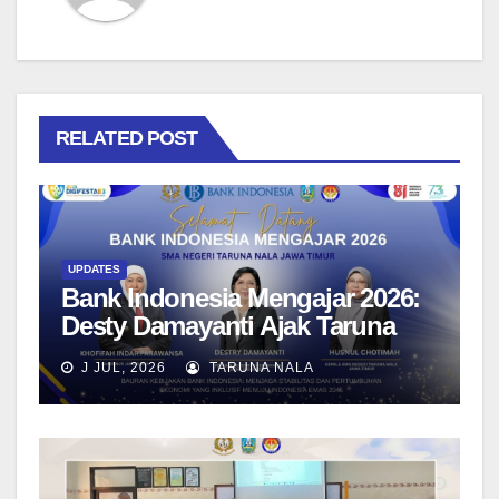
RELATED POST
UPDATES
Bank Indonesia Mengajar 2026:
Desty Damayanti Ajak Taruna
SMAN Taruna Nala Jawa Timur
J JUL, 2026
TARUNA NALA
Menjadi Generasi Pemimpin
Berwawasan Global