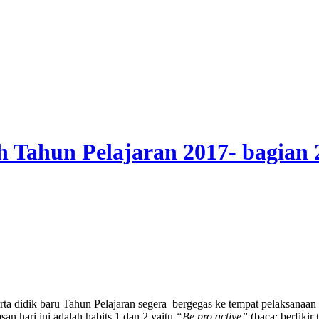
 Tahun Pelajaran 2017- bagian 
peserta didik baru Tahun Pelajaran segera bergegas ke tempat pelaksan
an hari ini adalah habits 1 dan 2 yaitu
“Be pro active”
(baca: berfikir