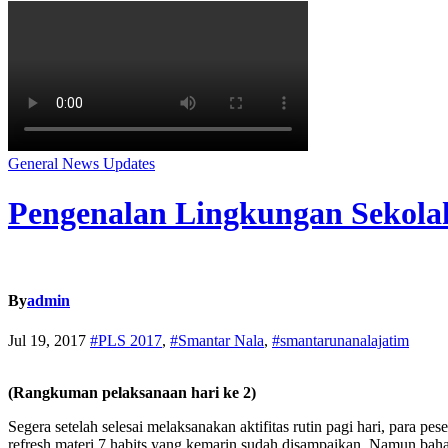
General
News
Updates
Pengenalan Lingkungan Sekolah
By
admin
Jul 19, 2017
#PLS 2017
,
#Smantar Nala
,
#smantarunanalajatim
(Rangkuman pelaksanaan hari ke 2)
Segera setelah selesai melaksanakan aktifitas rutin pagi hari, para 
refresh materi 7 habits yang kemarin sudah disampaikan. Namun bahas