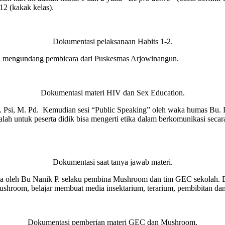
 12 (kakak kelas).
Dokumentasi pelaksanaan Habits 1-2.
an mengundang pembicara dari Puskesmas Arjowinangun.
Dokumentasi materi HIV dan Sex Education.
, S. Psi, M. Pd. Kemudian sesi “Public Speaking” oleh waka humas Bu. D
alah untuk peserta didik bisa mengerti etika dalam berkomunikasi seca
Dokumentasi saat tanya jawab materi.
oleh Bu Nanik P. selaku pembina Mushroom dan tim GEC sekolah. Di s
shroom, belajar membuat media insektarium, terarium, pembibitan dan 
Dokumentasi pemberian materi GEC dan Mushroom.