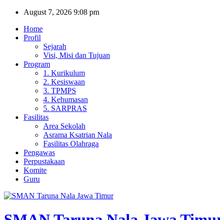
Skip
August 7, 2026
9:08 pm
to
Home
content
Profil
Sejarah
Visi, Misi dan Tujuan
Program
1. Kurikulum
2. Kesiswaan
3. TPMPS
4. Kehumasan
5. SARPRAS
Fasilitas
Area Sekolah
Asrama Ksatrian Nala
Fasilitas Olahraga
Pengawas
Perpustakaan
Komite
Guru
SMAN Taruna Nala Jawa Timu