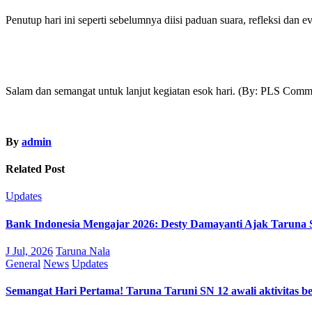
Penutup hari ini seperti sebelumnya diisi paduan suara, refleksi dan ev
Salam dan semangat untuk lanjut kegiatan esok hari. (By: PLS Commi
By
admin
Related Post
Updates
Bank Indonesia Mengajar 2026: Desty Damayanti Ajak Tarun
J Jul, 2026
Taruna Nala
General
News
Updates
Semangat Hari Pertama! Taruna Taruni SN 12 awali aktivitas b