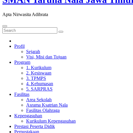
Apta Nirwasita Adibrata
Profil
Sejarah
Visi, Misi dan Tujuan
Program
1. Kurikulum
2. Kesiswaan
3. TPMPS
4. Kehumasan
5. SARPRAS
Fasilitas
Area Sekolah
Asrama Ksatrian Nala
Fasilitas Olahraga
Kepengasuhan
Kurikulum Kepengasuhan
Prestasi Peserta Didik
Perpustakaan