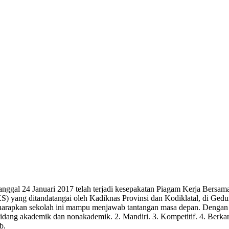
tanggal 24 Januari 2017 telah terjadi kesepakatan Piagam Kerja Ber
) yang ditandatangai oleh Kadiknas Provinsi dan Kodiklatal, di Gedun
apkan sekolah ini mampu menjawab tantangan masa depan. Dengan did
idang akademik dan nonakademik. 2. Mandiri. 3. Kompetitif. 4. Berka
b.