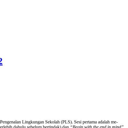
2
aan Pengenalan Lingkungan Sekolah (PLS). Sesi pertama adalah me-
 terlebih dahulu sebelum bertindak) dan
“Begin with the end in mind”