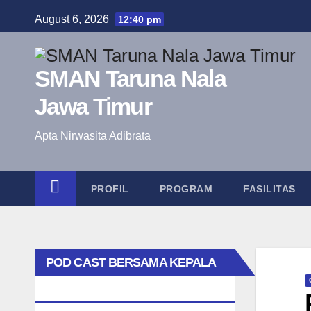
Skip
August 6, 2026
12:40 pm
to
content
SMAN Taruna Nala
Jawa Timur
Apta Nirwasita Adibrata
PROFIL
PROGRAM
FASILITAS
POD CAST BERSAMA KEPALA
SEKOLAH TAK BIASA