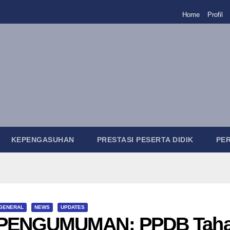
Home
Profil
KEPENGASUHAN
PRESTASI PESERTA DIDIK
PE
GENERAL
NEWS
UPDATES
PENGUMUMAN: PPDB Tahap 