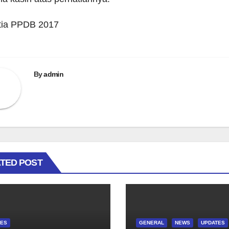
tia PPDB 2017
By
admin
TED POST
TES
GENERAL
NEWS
UPDATES