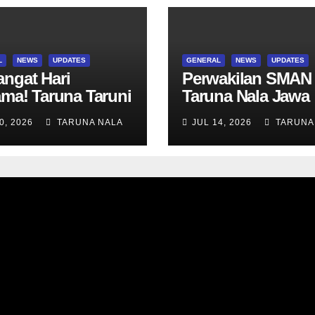
L
NEWS
UPDATES
GENERAL
NEWS
UPDATES
ngat Hari
Perwakilan SMAN
ama! Taruna Taruni
Taruna Nala Jawa
 awali aktivitas
Timur Ikuti Summ
0, 2026
TARUNA NALA
JUL 14, 2026
TARUNA
ama Wali Kelas
Camp di Da-Yeh
Tes Asesmen
University, Taiwan
nostik