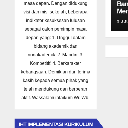
Ban
masa depan. Dengan didukung
Men
visi dan misi sekolah, beberapa
Dam
indikator kesuksesan lulusan
J J
Tar
sebagai calon pemimpin masa
Nal
depan yang: 1. Unggul dalam
Men
Pe
bidang akademik dan
Ber
nonakademik. 2. Mandiri. 3.
Kompetitif. 4. Berkarakter
kebangsaan. Demikian dan terima
kasih kepada semua pihak yang
telah mendukung dan berperan
aktif. Wassalamu'alaikum Wr. Wb.
IHT IMPLEMENTASI KURIKULUM