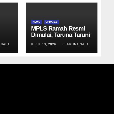
NEWS
UPDATES
MPLS Ramah Resmi
Dimulai, Taruna Taruni
er
SN-12 SMAN Taruna
 NALA
JUL 13, 2026
TARUNA NALA
Nala Jawa Timur Siap
Menjalani Tahun
Ajaran Baru