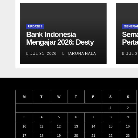
UPDATES
GENERA
Bank Indonesia
Sema
Mengajar 2026: Desty
Pert
Damayanti Ajak Taruna
SN 12
JUL 31, 2026
TARUNA NALA
JUL 2
SMAN Taruna Nala
bers
Jawa Timur Menjadi
dan 
Generasi Pemimpin
Diag
Berwawasan Global
M
T
W
T
F
S
S
1
2
3
4
5
6
7
8
9
10
11
12
13
14
15
16
17
18
19
20
21
22
23