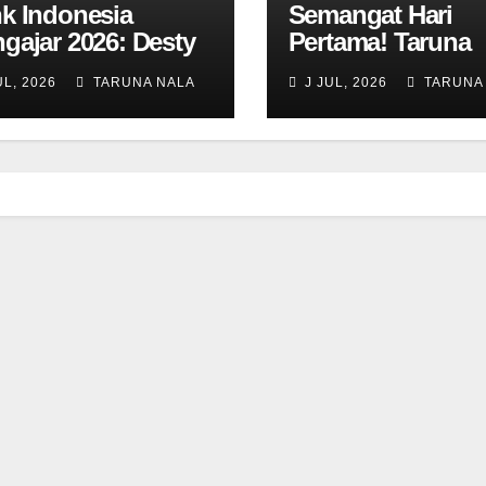
k Indonesia
Semangat Hari
gajar 2026: Desty
Pertama! Taruna
ayanti Ajak
Taruni SN 12 awal
UL, 2026
TARUNA NALA
J JUL, 2026
TARUNA
una SMAN Taruna
aktivitas bersama
a Jawa Timur
Kelas dan Tes
jadi Generasi
Asesmen Diagnos
mimpin
wawasan Global