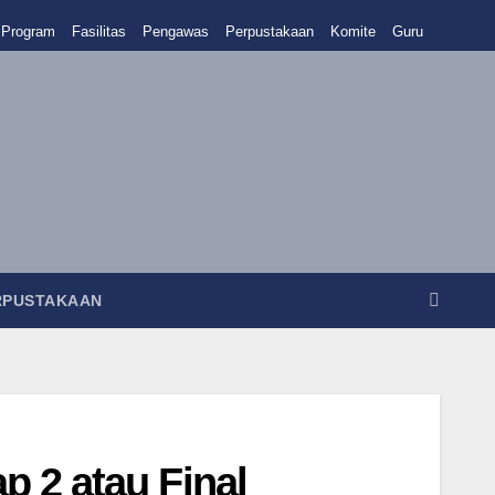
Program
Fasilitas
Pengawas
Perpustakaan
Komite
Guru
RPUSTAKAAN
2 atau Final