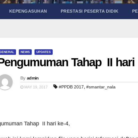
KEPENGASUHAN
PRESTASI PESERTA DIDIK
P
GENERAL
NEWS
UPDATES
Pengumuman Tahap II hari 
By
admin
,
#PPDB 2017
#smantar_nala
MAY 19, 2017
umuman Tahap II hari ke-4,