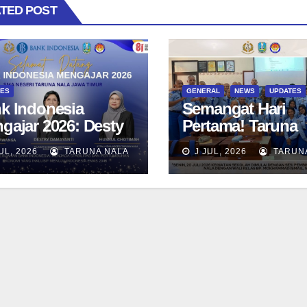
TED POST
TES
GENERAL
NEWS
UPDATES
k Indonesia
Semangat Hari
gajar 2026: Desty
Pertama! Taruna
ayanti Ajak
Taruni SN 12 awal
UL, 2026
TARUNA NALA
J JUL, 2026
TARUN
una SMAN Taruna
aktivitas bersama
a Jawa Timur
Kelas dan Tes
jadi Generasi
Asesmen Diagnos
mimpin
wawasan Global