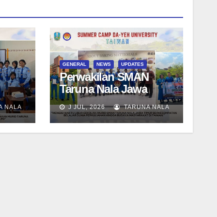
GENERAL
NEWS
UPDATES
Perwakilan SMAN
Taruna Nala Jawa
i
Timur Ikuti Summer
A NALA
J JUL, 2026
TARUNA NALA
 Wali
Camp di Da-Yeh
University, Taiwan
tik