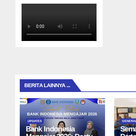
BERITA LAINNYA ...
UPDATES
GENERA
Bank Indonesia
Sema