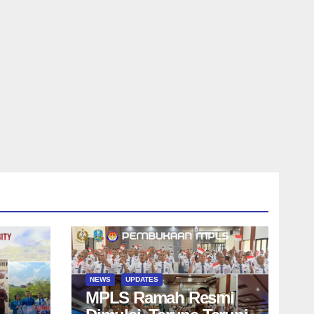
NEWS
UPDATES
MPLS Ramah Resmi