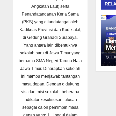
RELA
Angkatan Laut) serta
Penandatanganan Kerja Sama
(PKS) yang ditandatangai oleh
Kadiknas Provinsi dan Kodiklatal,
UPDA
di Gedung Grahadi Surabaya.
Ban
Yang antara lain dibentuknya
Men
Dam
sekolah baru di Jawa Timur yang
J J
Tar
bernama SMA Negeri Taruna Nala
Nal
Jawa Timur. Diharapkan sekolah
Men
ini mampu menjawab tantangan
Pe
masa depan. Dengan didukung
Ber
visi dan misi sekolah, beberapa
indikator kesuksesan lulusan
sebagai calon pemimpin masa
depan yang: 1. Unggul dalam