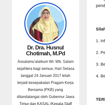
pend
Sila
1. In
Dr. Dra. Husnul
2. P
Chotimah, M.Pd
Assalamu'alaikum Wr. Wb. Salam
3. B
sejahtera bagi semua. Hari Selasa
4. B
tanggal 24 Januari 2017 telah
terjadi kesepakatan Piagam Kerja
Bersama (PKB) yang
ditandatangai oleh Gubernur Jawa
TER
Timur dan KASAL (Kepala Staff