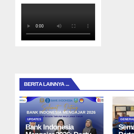
BERITA LAINNYA ...
UPDATES
GENERA
Bank Indonesia
Sema