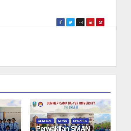
GENERAL
NEWS
UPDATES
Perwakilan SMAN