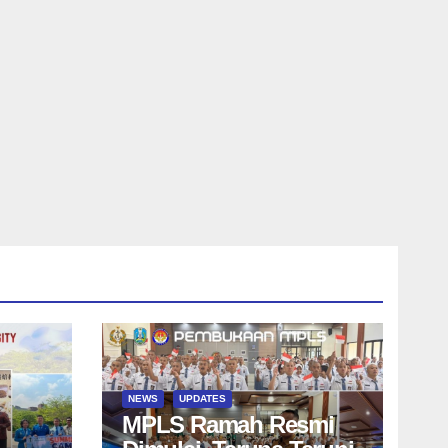
NEWS
UPDATES
MPLS Ramah Resmi