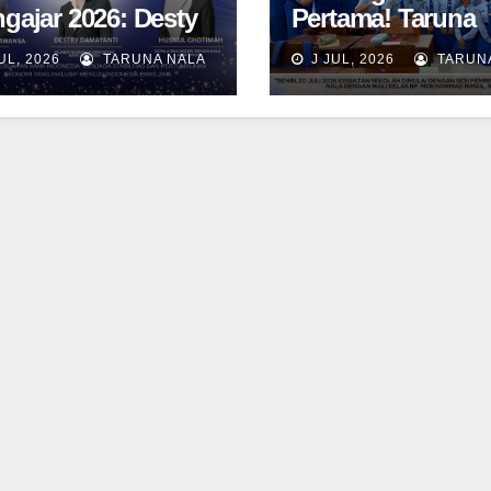
gajar 2026: Desty
Pertama! Taruna
ayanti Ajak
Taruni SN 12 awal
UL, 2026
TARUNA NALA
J JUL, 2026
TARUN
una SMAN Taruna
aktivitas bersama
a Jawa Timur
Kelas dan Tes
jadi Generasi
Asesmen Diagnos
mimpin
wawasan Global