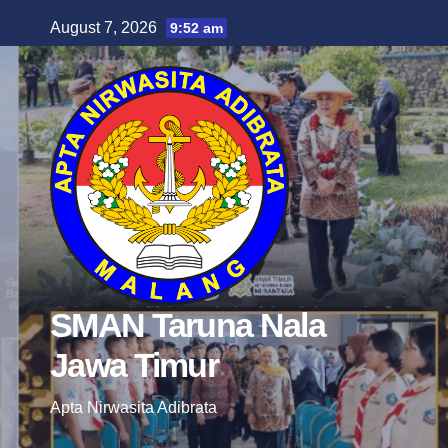
Skip
August 7, 2026
9:52 am
to
content
SMAN Taruna Nala
Jawa Timur
Apta Nirwasita Adibrata