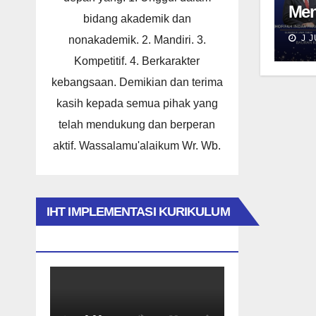
Men
bidang akademik dan
Dam
J J
nonakademik. 2. Mandiri. 3.
Tar
Nal
Kompetitif. 4. Berkarakter
Men
kebangsaan. Demikian dan terima
Pe
kasih kepada semua pihak yang
Ber
telah mendukung dan berperan
aktif. Wassalamu'alaikum Wr. Wb.
IHT IMPLEMENTASI KURIKULUM
MERDEKA 2023