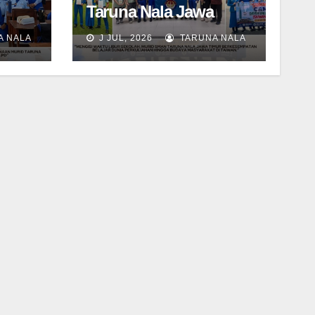
Taruna Nala Jawa
i
Timur Ikuti Summer
A NALA
J JUL, 2026
TARUNA NALA
 Wali
Camp di Da-Yeh
University, Taiwan
tik