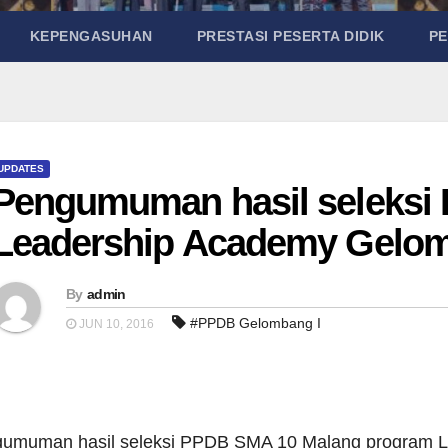
KEPENGASUHAN
PRESTASI PESERTA DIDIK
P
UPDATES
Pengumuman hasil seleksi
Leadership Academy Gelom
By
admin
#PPDB Gelombang I
JUN 10, 2016
umuman hasil seleksi PPDB SMA 10 Malang program L