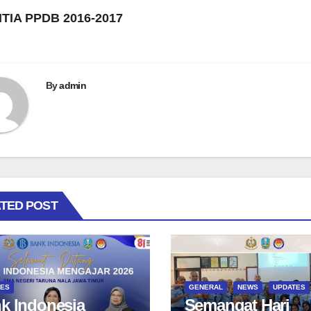
TIA PPDB 2016-2017
By
admin
TED POST
TES
GENERAL
NEWS
UPDATES
k Indonesia
Semangat Hari