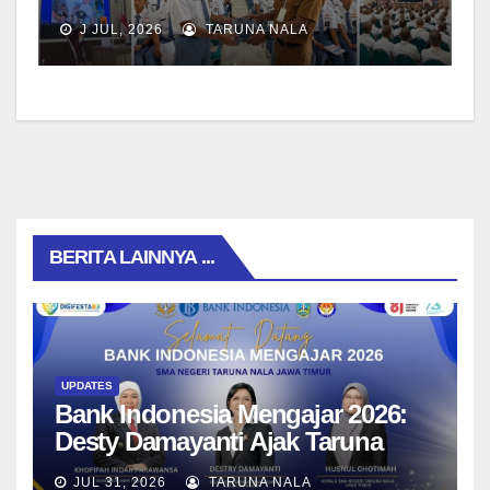
Taruna Nala Jawa Timur Siap
J JUL, 2026
TARUNA NALA
Menjalani Tahun Ajaran Baru
BERITA LAINNYA ...
UPDATES
Bank Indonesia Mengajar 2026:
Desty Damayanti Ajak Taruna
SMAN Taruna Nala Jawa Timur
JUL 31, 2026
TARUNA NALA