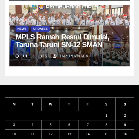
NEWS
UPDATES
MPLS Ramah Resmi Dimulai,
Taruna Taruni SN-12 SMAN
Taruna Nala Jawa Timur Siap
JUL 13, 2026
TARUNA NALA
Menjalani Tahun Ajaran Baru
M
T
W
T
F
S
S
1
2
3
4
5
6
7
8
9
10
11
12
13
14
15
16