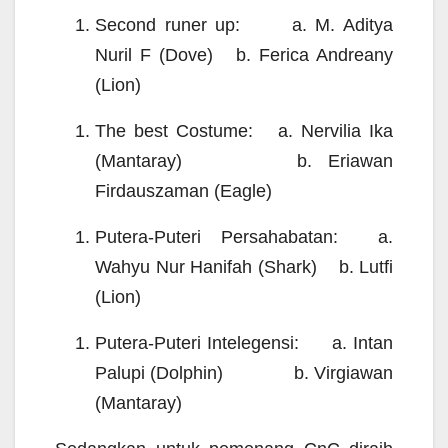
Second runer up: a. M. Aditya
Nuril F (Dove)
b. F
erica Andreany
(Lion)
The best Costume:
a. Nervilia Ika
(Mantaray)
b. Eriawan
Firdauszaman (Eagle)
Putera-Puteri Persahabatan: a.
Wahyu Nur Hanifah (Shark)
b.
Lutfi
(Lion)
Putera-Puteri Intelegensi: a. Intan
Palupi (Dolphin)
b.
Virgiawan
(Mantaray)