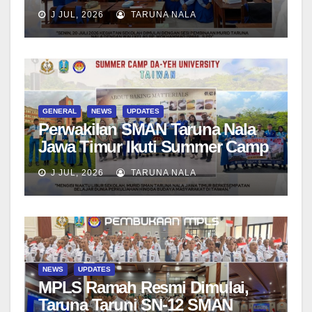
bersama Wali Kelas dan Tes
J JUL, 2026
TARUNA NALA
Asesmen Diagnostik
GENERAL
NEWS
UPDATES
Perwakilan SMAN Taruna Nala
Jawa Timur Ikuti Summer Camp
di Da-Yeh University, Taiwan
J JUL, 2026
TARUNA NALA
NEWS
UPDATES
MPLS Ramah Resmi Dimulai,
Taruna Taruni SN-12 SMAN