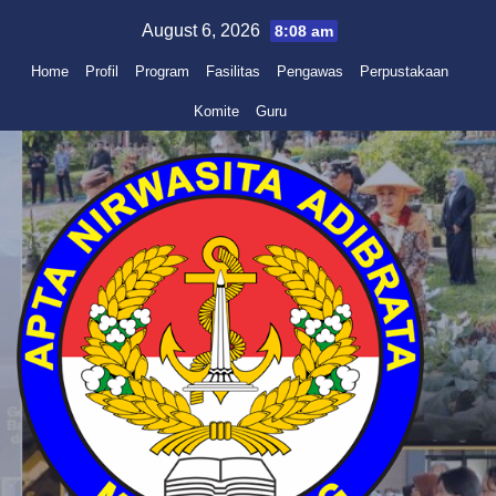
Skip
August 6, 2026
8:08 am
to
Home
Profil
Program
Fasilitas
Pengawas
Perpustakaan
content
Komite
Guru