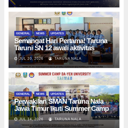
Menjadi Generasi Pemimpin
Berwawasan Global
GENERAL
NEWS
UPDATES
Semangat Hari Pertama! Taruna
Taruni SN 12 awali aktivitas
bersama Wali Kelas dan Tes
JUL 20, 2026
TARUNA NALA
Asesmen Diagnostik
GENERAL
NEWS
UPDATES
Perwakilan SMAN Taruna Nala
Jawa Timur Ikuti Summer Camp
di Da-Yeh University, Taiwan
JUL 14, 2026
TARUNA NALA