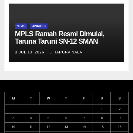
NEWS
UPDATES
MPLS Ramah Resmi Dimulai,
Taruna Taruni SN-12 SMAN
Taruna Nala Jawa Timur Siap
JUL 13, 2026
TARUNA NALA
Menjalani Tahun Ajaran Baru
M
T
W
T
F
S
S
1
2
3
4
5
6
7
8
9
10
11
12
13
14
15
16