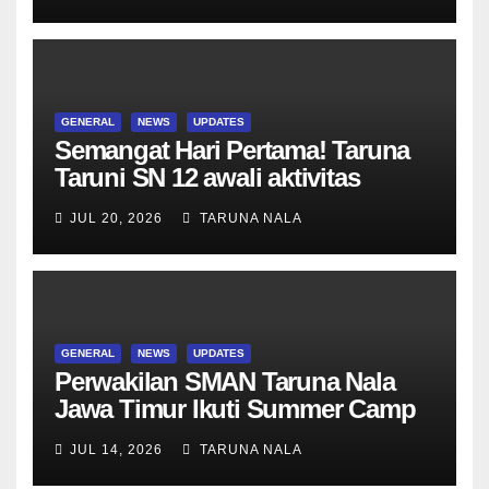
Menjadi Generasi Pemimpin
Berwawasan Global
GENERAL
NEWS
UPDATES
Semangat Hari Pertama! Taruna
Taruni SN 12 awali aktivitas
bersama Wali Kelas dan Tes
JUL 20, 2026
TARUNA NALA
Asesmen Diagnostik
GENERAL
NEWS
UPDATES
Perwakilan SMAN Taruna Nala
Jawa Timur Ikuti Summer Camp
di Da-Yeh University, Taiwan
JUL 14, 2026
TARUNA NALA