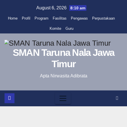
Skip
August 6, 2026
8:10 am
to
Home
Profil
Program
Fasilitas
Pengawas
Perpustakaan
content
Komite
Guru
SMAN Taruna Nala Jawa
Timur
Apta Nirwasita Adibrata