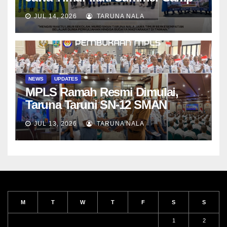
di Da-Yeh University, Taiwan
JUL 14, 2026
TARUNA NALA
NEWS
UPDATES
MPLS Ramah Resmi Dimulai,
Taruna Taruni SN-12 SMAN
Taruna Nala Jawa Timur Siap
JUL 13, 2026
TARUNA NALA
Menjalani Tahun Ajaran Baru
M
T
W
T
F
S
S
1
2