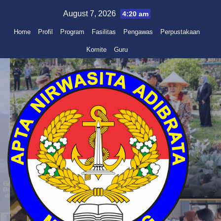
Skip
August 7, 2026
4:20 am
to
Home
Profil
Program
Fasilitas
Pengawas
Perpustakaan
content
Komite
Guru