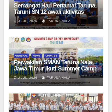
Semangat Hari Pertama! Taruna
Taruni SN 12 awali aktivitas
bersama Wali Kelas dan Tes
J JUL, 2026
TARUNA NALA
Asesmen Diagnostik
GENERAL
NEWS
UPDATES
Perwakilan SMAN Taruna Nala
Jawa Timur Ikuti Summer Camp
di Da-Yeh University, Taiwan
J JUL, 2026
TARUNA NALA