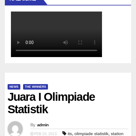
NEWS
THE WINNERS
Juara I Olimpiade
Statistik
By
admin
,
,
its
olimpiade statistik
station
FEB 10, 2013