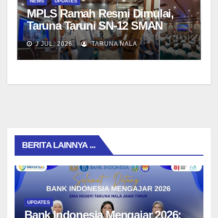
NEWS
UPDATES
MPLS Ramah Resmi Dimulai,
Taruna Taruni SN-12 SMAN
Taruna Nala Jawa Timur Siap
J JUL, 2026
TARUNA NALA
Menjalani Tahun Ajaran Baru
BERITA LAINNYA ...
UPDATES
Bank Indonesia Mengajar 2026: