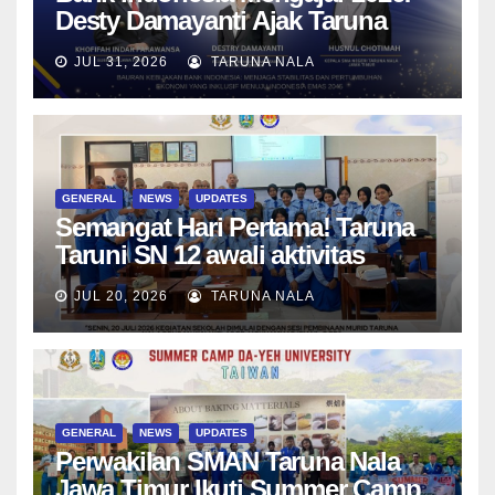
Desty Damayanti Ajak Taruna
SMAN Taruna Nala Jawa Timur
JUL 31, 2026
TARUNA NALA
Menjadi Generasi Pemimpin
Berwawasan Global
GENERAL
NEWS
UPDATES
Semangat Hari Pertama! Taruna
Taruni SN 12 awali aktivitas
bersama Wali Kelas dan Tes
JUL 20, 2026
TARUNA NALA
Asesmen Diagnostik
GENERAL
NEWS
UPDATES
Perwakilan SMAN Taruna Nala
Jawa Timur Ikuti Summer Camp