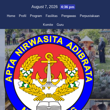
Skip
August 7, 2026
4:36 pm
to
Home
Profil
Program
Fasilitas
Pengawas
Perpustakaan
content
Komite
Guru