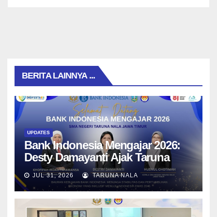
BERITA LAINNYA ...
UPDATES
Bank Indonesia Mengajar 2026:
Desty Damayanti Ajak Taruna
SMAN Taruna Nala Jawa Timur
JUL 31, 2026
TARUNA NALA
Menjadi Generasi Pemimpin
Berwawasan Global