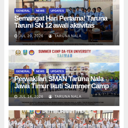
GENERAL
NEWS
UPDATES
Semangat Hari Pertama! Taruna
Taruni SN 12 awali aktivitas
bersama Wali Kelas dan Tes
JUL 20, 2026
TARUNA NALA
Asesmen Diagnostik
GENERAL
NEWS
UPDATES
Perwakilan SMAN Taruna Nala
Jawa Timur Ikuti Summer Camp
di Da-Yeh University, Taiwan
JUL 14, 2026
TARUNA NALA