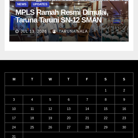
NEWS
UPDATES
MPLS Ramah Resmi Dimulai,
Taruna Taruni SN-12 SMAN
Taruna Nala Jawa Timur Siap
JUL 13, 2026
TARUNA NALA
Menjalani Tahun Ajaran Baru
M
T
W
T
F
S
S
1
2
3
4
5
6
7
8
9
10
11
12
13
14
15
16
17
18
19
20
21
22
23
24
25
26
27
28
29
30
31