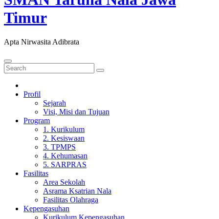
Timur
Apta Nirwasita Adibrata
Profil
Sejarah
Visi, Misi dan Tujuan
Program
1. Kurikulum
2. Kesiswaan
3. TPMPS
4. Kehumasan
5. SARPRAS
Fasilitas
Area Sekolah
Asrama Ksatrian Nala
Fasilitas Olahraga
Kepengasuhan
Kurikulum Kepengasuhan