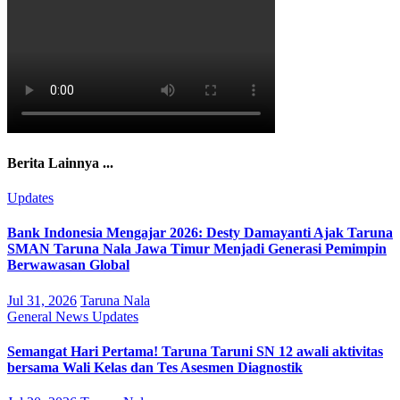
Berita Lainnya ...
Updates
Bank Indonesia Mengajar 2026: Desty Damayanti Ajak Taruna
SMAN Taruna Nala Jawa Timur Menjadi Generasi Pemimpin
Berwawasan Global
Jul 31, 2026
Taruna Nala
General
News
Updates
Semangat Hari Pertama! Taruna Taruni SN 12 awali aktivitas
bersama Wali Kelas dan Tes Asesmen Diagnostik