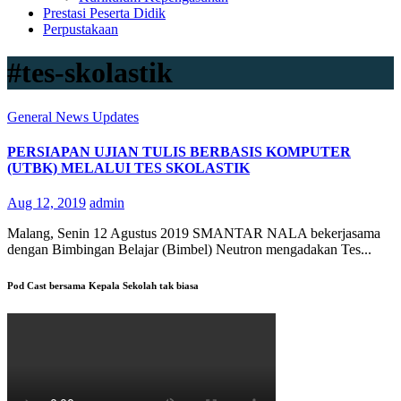
Prestasi Peserta Didik
Perpustakaan
#tes-skolastik
General
News
Updates
PERSIAPAN UJIAN TULIS BERBASIS KOMPUTER
(UTBK) MELALUI TES SKOLASTIK
Aug 12, 2019
admin
Malang, Senin 12 Agustus 2019 SMANTAR NALA bekerjasama
dengan Bimbingan Belajar (Bimbel) Neutron mengadakan Tes...
Pod Cast bersama Kepala Sekolah tak biasa