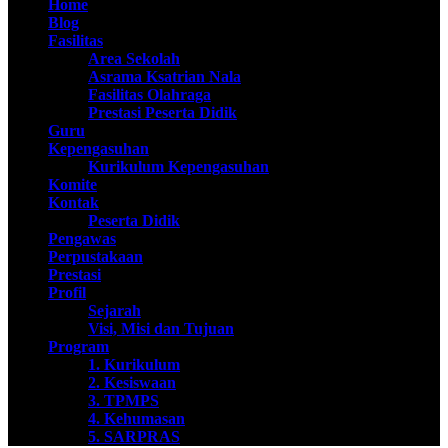
Home
Blog
Fasilitas
Area Sekolah
Asrama Ksatrian Nala
Fasilitas Olahraga
Prestasi Peserta Didik
Guru
Kepengasuhan
Kurikulum Kepengasuhan
Komite
Kontak
Peserta Didik
Pengawas
Perpustakaan
Prestasi
Profil
Sejarah
Visi, Misi dan Tujuan
Program
1. Kurikulum
2. Kesiswaan
3. TPMPS
4. Kehumasan
5. SARPRAS