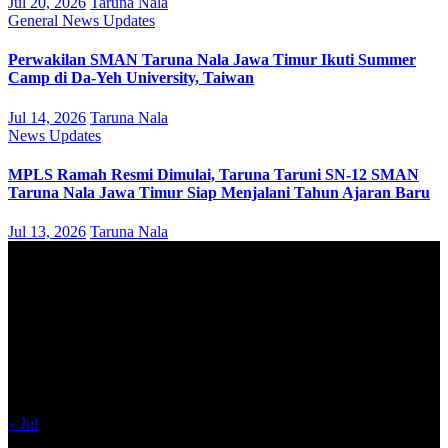
Jul 20, 2026
Taruna Nala
General
News
Updates
Perwakilan SMAN Taruna Nala Jawa Timur Ikuti Summer
Camp di Da-Yeh University, Taiwan
Jul 14, 2026
Taruna Nala
News
Updates
MPLS Ramah Resmi Dimulai, Taruna Taruni SN-12 SMAN
Taruna Nala Jawa Timur Siap Menjalani Tahun Ajaran Baru
Jul 13, 2026
Taruna Nala
August 2026
M
T
W
T
F
S
S
1
2
3
4
5
6
7
8
9
10
11
12
13
14
15
16
17
18
19
20
21
22
23
24
25
26
27
28
29
30
31
« Jul