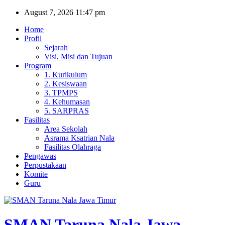
Skip
August 7, 2026
11:47 pm
to
Home
content
Profil
Sejarah
Visi, Misi dan Tujuan
Program
1. Kurikulum
2. Kesiswaan
3. TPMPS
4. Kehumasan
5. SARPRAS
Fasilitas
Area Sekolah
Asrama Ksatrian Nala
Fasilitas Olahraga
Pengawas
Perpustakaan
Komite
Guru
SMAN Taruna Nala Jawa