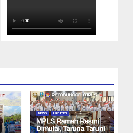
NEWS
UPDATES
MPLS Ramah Resmi
Dimulai, Taruna Taruni