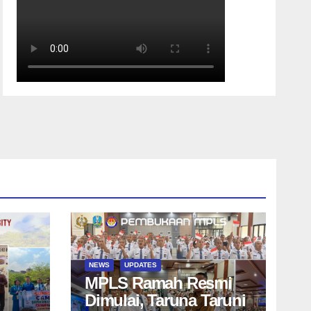
NEWS
UPDATES
MPLS Ramah Resmi
Dimulai, Taruna Taruni