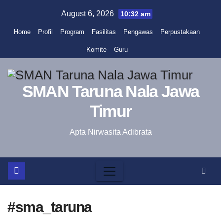
Skip
August 6, 2026
10:32 am
to
Home
Profil
Program
Fasilitas
Pengawas
Perpustakaan
content
Komite
Guru
SMAN Taruna Nala Jawa
Timur
Apta Nirwasita Adibrata
#sma_taruna