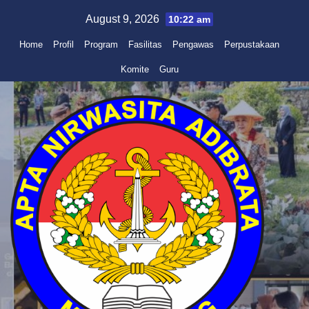
Skip
August 9, 2026
10:22 am
to
Home
Profil
Program
Fasilitas
Pengawas
Perpustakaan
content
Komite
Guru