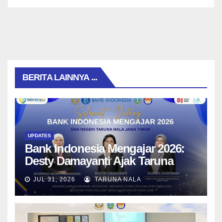
BERITA LAINNYA ...
UPDATES
Bank Indonesia Mengajar 2026:
Desty Damayanti Ajak Taruna
SMAN Taruna Nala Jawa Timur
JUL 31, 2026
TARUNA NALA
Menjadi Generasi Pemimpin
Berwawasan Global