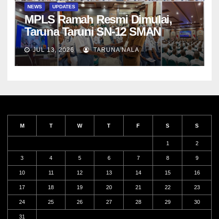
NEWS
UPDATES
MPLS Ramah Resmi Dimulai,
Taruna Taruni SN-12 SMAN
Taruna Nala Jawa Timur Siap
JUL 13, 2026
TARUNA NALA
Menjalani Tahun Ajaran Baru
M
T
W
T
F
S
S
1
2
3
4
5
6
7
8
9
10
11
12
13
14
15
16
17
18
19
20
21
22
23
24
25
26
27
28
29
30
31