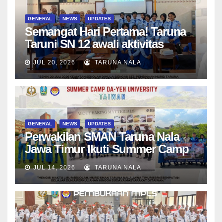
GENERAL
NEWS
UPDATES
Semangat Hari Pertama! Taruna
Taruni SN 12 awali aktivitas
bersama Wali Kelas dan Tes
JUL 20, 2026
TARUNA NALA
Asesmen Diagnostik
GENERAL
NEWS
UPDATES
Perwakilan SMAN Taruna Nala
Jawa Timur Ikuti Summer Camp
di Da-Yeh University, Taiwan
JUL 14, 2026
TARUNA NALA