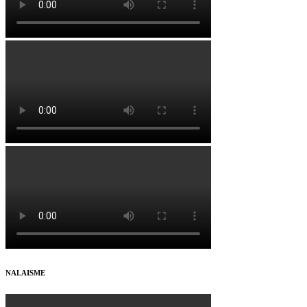
NALAISME