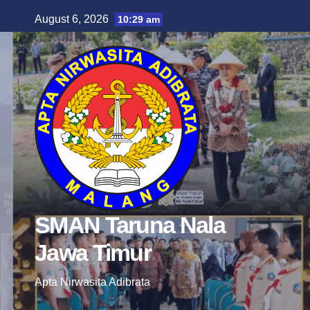
Skip
August 6, 2026
10:29 am
to
content
SMAN Taruna Nala
Jawa Timur
Apta Nirwasita Adibrata