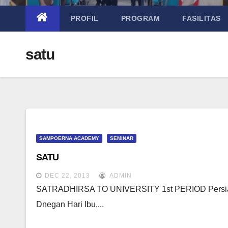
PROFIL
PROGRAM
FASILITAS
satu
SAMPOERNA ACADEMY
SEMINAR
SATU
DEC 22, 2013
ADMIN
SATRADHIRSA TO UNIVERSITY 1st PERIOD Persiapk
Dnegan Hari Ibu,...