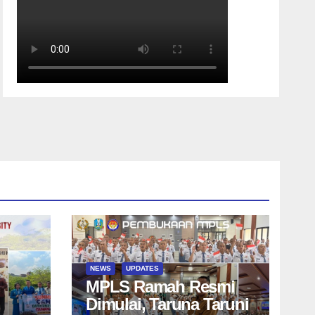
NEWS
UPDATES
MPLS Ramah Resmi
Dimulai, Taruna Taruni