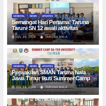
GENERAL
NEWS
UPDATES
Semangat Hari Pertama! Taruna
Taruni SN 12 awali aktivitas
bersama Wali Kelas dan Tes
JUL 20, 2026
TARUNA NALA
Asesmen Diagnostik
GENERAL
NEWS
UPDATES
Perwakilan SMAN Taruna Nala
Jawa Timur Ikuti Summer Camp
di Da-Yeh University, Taiwan
JUL 14, 2026
TARUNA NALA