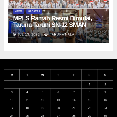
NEWS
UPDATES
MPLS Ramah Resmi Dimulai,
Taruna Taruni SN-12 SMAN
Taruna Nala Jawa Timur Siap
JUL 13, 2026
TARUNA NALA
Menjalani Tahun Ajaran Baru
M
T
W
T
F
S
S
1
2
3
4
5
6
7
8
9
10
11
12
13
14
15
16
17
18
19
20
21
22
23
24
25
26
27
28
29
30