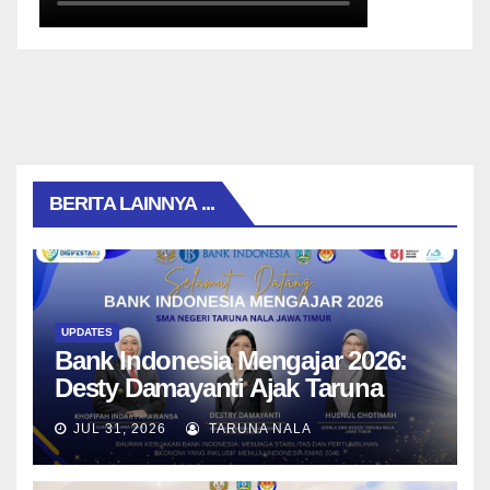
BERITA LAINNYA ...
UPDATES
Bank Indonesia Mengajar 2026:
Desty Damayanti Ajak Taruna
SMAN Taruna Nala Jawa Timur
JUL 31, 2026
TARUNA NALA
Menjadi Generasi Pemimpin
Berwawasan Global