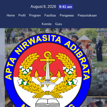
Skip
August 8, 2026
9:41 am
to
Home
Profil
Program
Fasilitas
Pengawas
Perpustakaan
content
Komite
Guru