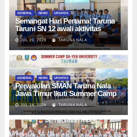
GENERAL
NEWS
UPDATES
Semangat Hari Pertama! Taruna
Taruni SN 12 awali aktivitas
bersama Wali Kelas dan Tes
JUL 20, 2026
TARUNA NALA
Asesmen Diagnostik
GENERAL
NEWS
UPDATES
Perwakilan SMAN Taruna Nala
Jawa Timur Ikuti Summer Camp
di Da-Yeh University, Taiwan
JUL 14, 2026
TARUNA NALA