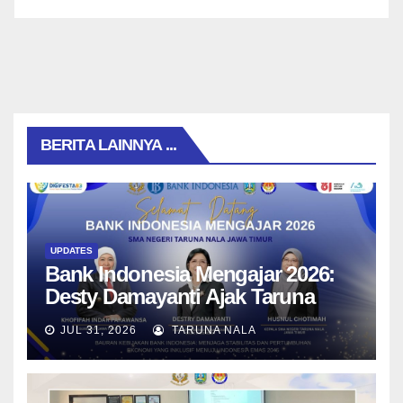
BERITA LAINNYA ...
UPDATES
Bank Indonesia Mengajar 2026:
Desty Damayanti Ajak Taruna
SMAN Taruna Nala Jawa Timur
JUL 31, 2026
TARUNA NALA
Menjadi Generasi Pemimpin
Berwawasan Global