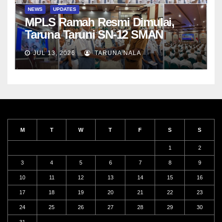
NEWS
UPDATES
MPLS Ramah Resmi Dimulai,
Taruna Taruni SN-12 SMAN
Taruna Nala Jawa Timur Siap
JUL 13, 2026
TARUNA NALA
Menjalani Tahun Ajaran Baru
M
T
W
T
F
S
S
1
2
3
4
5
6
7
8
9
10
11
12
13
14
15
16
17
18
19
20
21
22
23
24
25
26
27
28
29
30