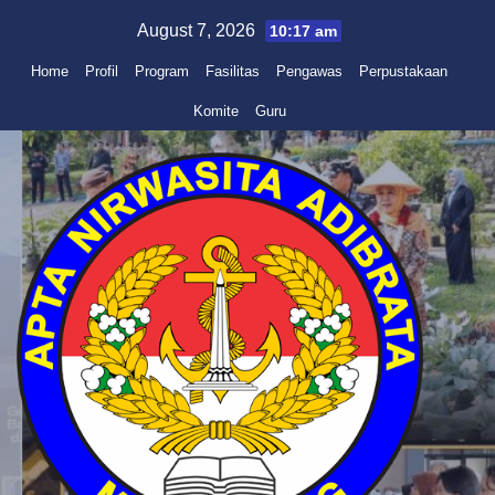
Skip
August 7, 2026
10:17 am
to
Home
Profil
Program
Fasilitas
Pengawas
Perpustakaan
content
Komite
Guru