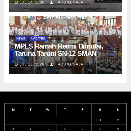
JUL 14, 2026
TARUNA NALA
NEWS
UPDATES
MPLS Ramah Resmi Dimulai,
Taruna Taruni SN-12 SMAN
Taruna Nala Jawa Timur Siap
JUL 13, 2026
TARUNA NALA
Menjalani Tahun Ajaran Baru
M
T
W
T
F
S
S
1
2
3
4
5
6
7
8
9