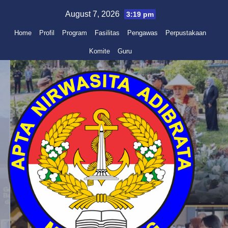
Skip
August 7, 2026
3:19 pm
to
Home
Profil
Program
Fasilitas
Pengawas
Perpustakaan
content
Komite
Guru