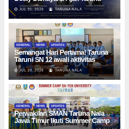
SMAN Taruna Nala Jawa Timur
JUL 31, 2026
TARUNA NALA
Menjadi Generasi Pemimpin
Berwawasan Global
GENERAL
NEWS
UPDATES
Semangat Hari Pertama! Taruna
Taruni SN 12 awali aktivitas
bersama Wali Kelas dan Tes
JUL 20, 2026
TARUNA NALA
Asesmen Diagnostik
GENERAL
NEWS
UPDATES
Perwakilan SMAN Taruna Nala
Jawa Timur Ikuti Summer Camp
di Da-Yeh University, Taiwan