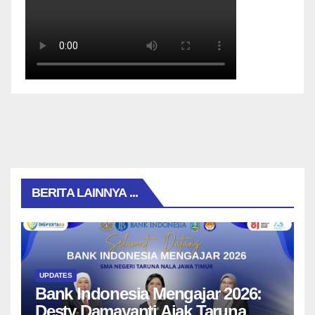
BERITA LAINNYA ...
UPDATES
Bank Indonesia Mengajar 2026:
Desty Damayanti Ajak Taruna