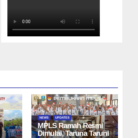
NEWS
UPDATES
MPLS Ramah Resmi
Dimulai, Taruna Taruni