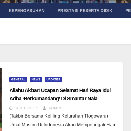
KEPENGASUHAN
PRESTASI PESERTA DIDIK
P
GENERAL
NEWS
UPDATES
Allahu Akbar! Ucapan Selamat Hari Raya Idul
Adha ‘Berkumandang’ Di Smantar Nala
SEP 1, 2017
ADMIN
(Takbir Bersama Keliling Kelurahan Tlogowaru)
Umat Muslim Di Indonesia Akan Memperingati Hari