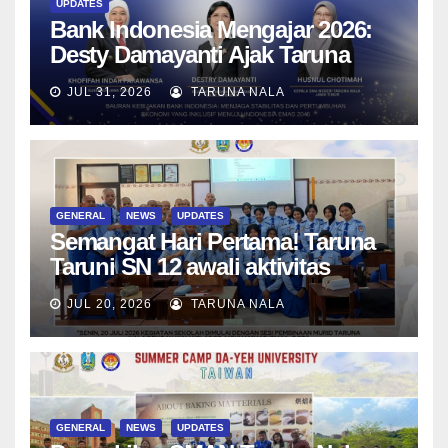
UPDATES
Bank Indonesia Mengajar 2026:
Desty Damayanti Ajak Taruna
SMAN Taruna Nala Jawa Timur
JUL 31, 2026
TARUNA NALA
Menjadi Generasi Pemimpin
Berwawasan Global
GENERAL
NEWS
UPDATES
Semangat Hari Pertama! Taruna
Taruni SN 12 awali aktivitas
bersama Wali Kelas dan Tes
JUL 20, 2026
TARUNA NALA
Asesmen Diagnostik
GENERAL
NEWS
UPDATES