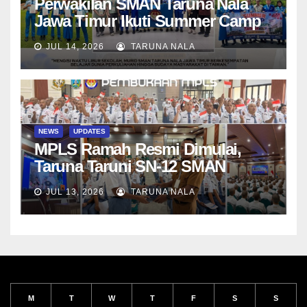
Perwakilan SMAN Taruna Nala
Jawa Timur Ikuti Summer Camp
di Da-Yeh University, Taiwan
JUL 14, 2026
TARUNA NALA
NEWS
UPDATES
MPLS Ramah Resmi Dimulai,
Taruna Taruni SN-12 SMAN
Taruna Nala Jawa Timur Siap
JUL 13, 2026
TARUNA NALA
Menjalani Tahun Ajaran Baru
M
T
W
T
F
S
S