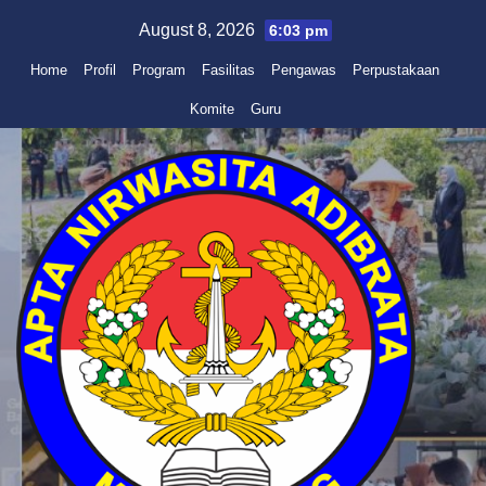
Skip
August 8, 2026
6:03 pm
to
Home
Profil
Program
Fasilitas
Pengawas
Perpustakaan
content
Komite
Guru