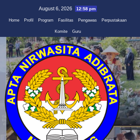
Skip
August 6, 2026
12:58 pm
to
Home
Profil
Program
Fasilitas
Pengawas
Perpustakaan
content
Komite
Guru