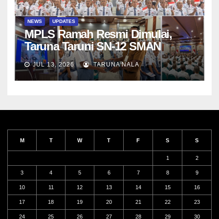
NEWS
UPDATES
MPLS Ramah Resmi Dimulai,
Taruna Taruni SN-12 SMAN
Taruna Nala Jawa Timur Siap
JUL 13, 2026
TARUNA NALA
Menjalani Tahun Ajaran Baru
M
T
W
T
F
S
S
1
2
3
4
5
6
7
8
9
10
11
12
13
14
15
16
17
18
19
20
21
22
23
24
25
26
27
28
29
30