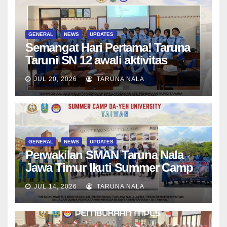
GENERAL
NEWS
UPDATES
Semangat Hari Pertama! Taruna
Taruni SN 12 awali aktivitas
bersama Wali Kelas dan Tes
JUL 20, 2026
TARUNA NALA
Asesmen Diagnostik
GENERAL
NEWS
UPDATES
Perwakilan SMAN Taruna Nala
Jawa Timur Ikuti Summer Camp
di Da-Yeh University, Taiwan
JUL 14, 2026
TARUNA NALA