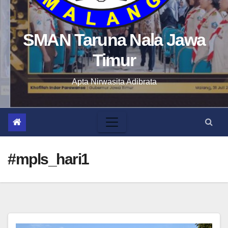
SMAN Taruna Nala Jawa
Timur
Apta Nirwasita Adibrata
#mpls_hari1