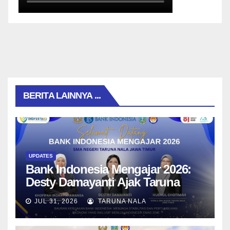
BERITA LAINNYA ...
UPDATES
Bank Indonesia Mengajar 2026:
Desty Damayanti Ajak Taruna
SMAN Taruna Nala Jawa Timur
JUL 31, 2026
TARUNA NALA
Menjadi Generasi Pemimpin
Berwawasan Global