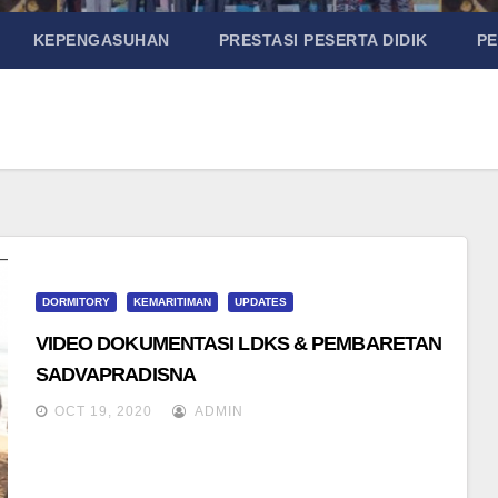
KEPENGASUHAN
PRESTASI PESERTA DIDIK
P
DORMITORY
KEMARITIMAN
UPDATES
VIDEO DOKUMENTASI LDKS & PEMBARETAN
SADVAPRADISNA
OCT 19, 2020
ADMIN