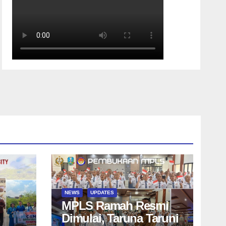
NEWS
UPDATES
MPLS Ramah Resmi
Dimulai, Taruna Taruni