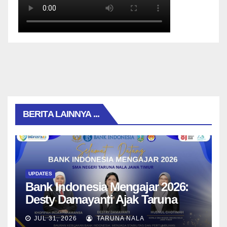
BERITA LAINNYA ...
UPDATES
Bank Indonesia Mengajar 2026:
Desty Damayanti Ajak Taruna
SMAN Taruna Nala Jawa Timur
JUL 31, 2026
TARUNA NALA
Menjadi Generasi Pemimpin