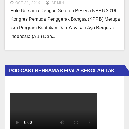
BANGSA (KPPB) 2019
OCT 31, 2019
ADMIN
Foto Bersama Dengan Seluruh Peserta KPPB 2019
Kongres Pemuda Penggerak Bangsa (KPPB) Merupa
Kan Program Bentukan Dari Yayasan Ayo Bergerak
Indonesia (ABI) Dan...
POD CAST BERSAMA KEPALA SEKOLAH TAK
BIASA