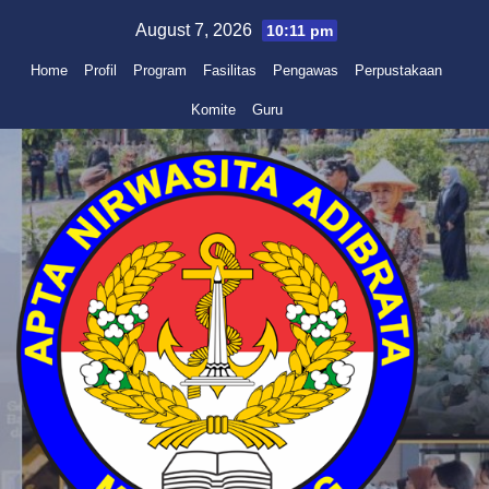
Skip
August 7, 2026
10:11 pm
to
Home
Profil
Program
Fasilitas
Pengawas
Perpustakaan
content
Komite
Guru