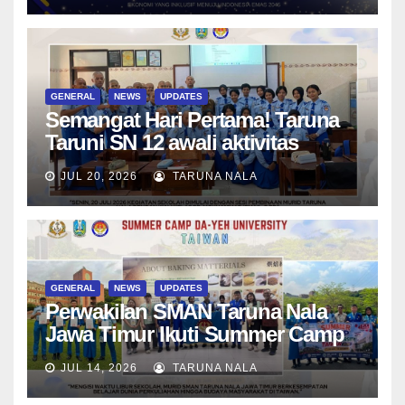
Berwawasan Global
GENERAL
NEWS
UPDATES
Semangat Hari Pertama! Taruna
Taruni SN 12 awali aktivitas
bersama Wali Kelas dan Tes
JUL 20, 2026
TARUNA NALA
Asesmen Diagnostik
GENERAL
NEWS
UPDATES
Perwakilan SMAN Taruna Nala
Jawa Timur Ikuti Summer Camp
di Da-Yeh University, Taiwan
JUL 14, 2026
TARUNA NALA