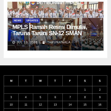
NEWS
UPDATES
MPLS Ramah Resmi Dimulai,
Taruna Taruni SN-12 SMAN
Taruna Nala Jawa Timur Siap
JUL 13, 2026
TARUNA NALA
Menjalani Tahun Ajaran Baru
M
T
W
T
F
S
S
1
2
3
4
5
6
7
8
9
10
11
12
13
14
15
16