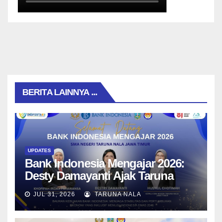
BERITA LAINNYA ...
UPDATES
Bank Indonesia Mengajar 2026:
Desty Damayanti Ajak Taruna
SMAN Taruna Nala Jawa Timur
JUL 31, 2026
TARUNA NALA
Menjadi Generasi Pemimpin
Berwawasan Global