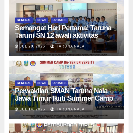
GENERAL
NEWS
UPDATES
Semangat Hari Pertama! Taruna
Taruni SN 12 awali aktivitas
bersama Wali Kelas dan Tes
JUL 20, 2026
TARUNA NALA
Asesmen Diagnostik
GENERAL
NEWS
UPDATES
Perwakilan SMAN Taruna Nala
Jawa Timur Ikuti Summer Camp
di Da-Yeh University, Taiwan
JUL 14, 2026
TARUNA NALA