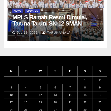
NEWS
UPDATES
MPLS Ramah Resmi Dimulai,
Taruna Taruni SN-12 SMAN
Taruna Nala Jawa Timur Siap
JUL 13, 2026
TARUNA NALA
Menjalani Tahun Ajaran Baru
M
T
W
T
F
S
S
1
2
3
4
5
6
7
8
9
10
11
12
13
14
15
16
17
18
19
20
21
22
23
24
25
26
27
28
29
30