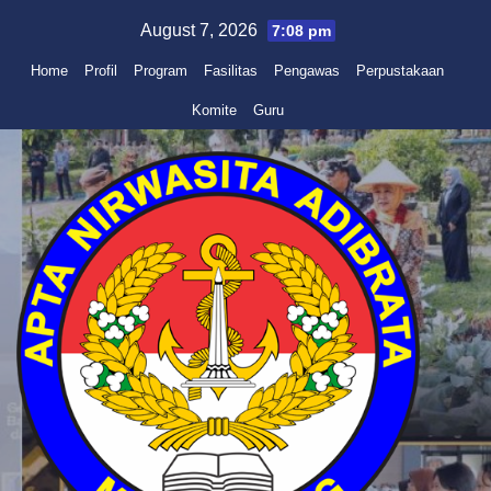
Skip
August 7, 2026
7:08 pm
to
Home
Profil
Program
Fasilitas
Pengawas
Perpustakaan
content
Komite
Guru