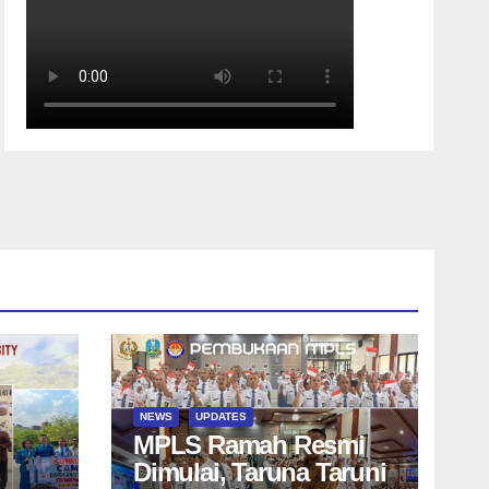
NEWS
UPDATES
MPLS Ramah Resmi
Dimulai, Taruna Taruni