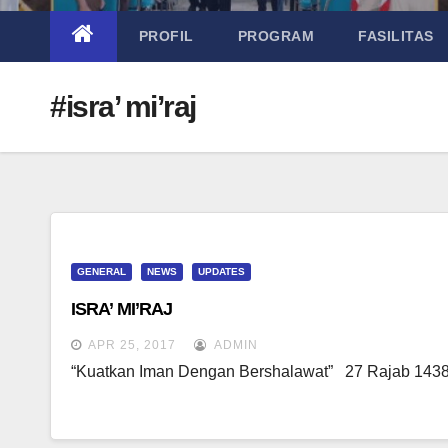
PROFIL
PROGRAM
FASILITAS
#isra’ mi’raj
GENERAL
NEWS
UPDATES
ISRA’ MI’RAJ
APR 25, 2017
ADMIN
“Kuatkan Iman Dengan Bershalawat” 27 Rajab 1438 H