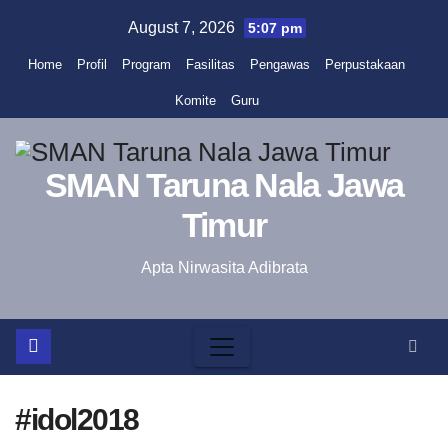
Skip
August 7, 2026
5:07 pm
to
Home
Profil
Program
Fasilitas
Pengawas
Perpustakaan
content
Komite
Guru
SMAN Taruna Nala Jawa
Timur
Apta Nirwasita Adibrata
#idol2018