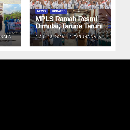
NEWS
UPDATES
MPLS Ramah Resmi
Dimulai, Taruna Taruni
er
SN-12 SMAN Taruna
 NALA
JUL 13, 2026
TARUNA NALA
Nala Jawa Timur Siap
Menjalani Tahun
Ajaran Baru