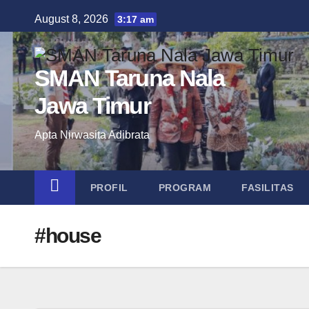
Skip
August 8, 2026
3:17 am
to
content
SMAN Taruna Nala
Jawa Timur
Apta Nirwasita Adibrata
PROFIL
PROGRAM
FASILITAS
#house