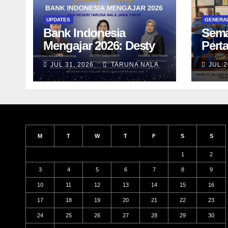
UPDATES
GENERA
Bank Indonesia
Sema
Mengajar 2026: Desty
Pert
Damayanti Ajak Taruna
SN 12
JUL 31, 2026
TARUNA NALA
JUL 2
SMAN Taruna Nala
bers
Jawa Timur Menjadi
dan 
Generasi Pemimpin
Diag
Berwawasan Global
M
T
W
T
F
S
S
1
2
3
4
5
6
7
8
9
10
11
12
13
14
15
16
17
18
19
20
21
22
23
24
25
26
27
28
29
30