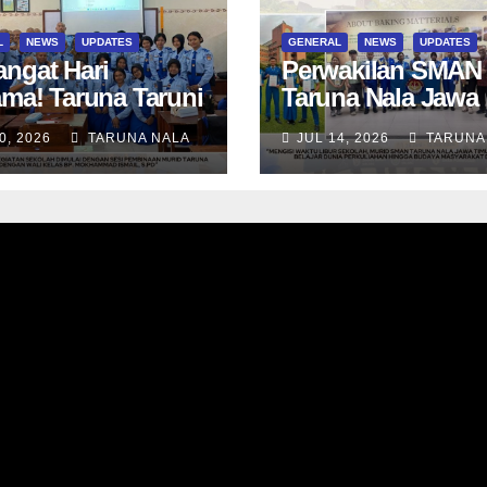
L
NEWS
UPDATES
GENERAL
NEWS
UPDATES
ngat Hari
Perwakilan SMAN
ama! Taruna Taruni
Taruna Nala Jawa
 awali aktivitas
Timur Ikuti Summ
0, 2026
TARUNA NALA
JUL 14, 2026
TARUNA
ama Wali Kelas
Camp di Da-Yeh
Tes Asesmen
University, Taiwan
nostik