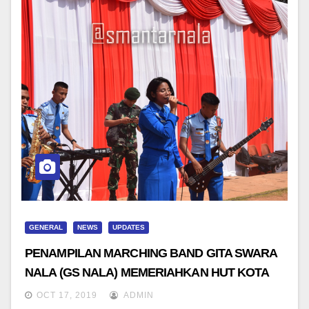
GENERAL
NEWS
UPDATES
PENAMPILAN MARCHING BAND GITA SWARA
NALA (GS NALA) MEMERIAHKAN HUT KOTA
BATU KE 18
OCT 17, 2019
ADMIN