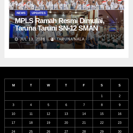
NEWS
UPDATES
MPLS Ramah Resmi Dimulai,
Taruna Taruni SN-12 SMAN
Taruna Nala Jawa Timur Siap
JUL 13, 2026
TARUNA NALA
Menjalani Tahun Ajaran Baru
M
T
W
T
F
S
S
1
2
3
4
5
6
7
8
9
10
11
12
13
14
15
16
17
18
19
20
21
22
23
24
25
26
27
28
29
30