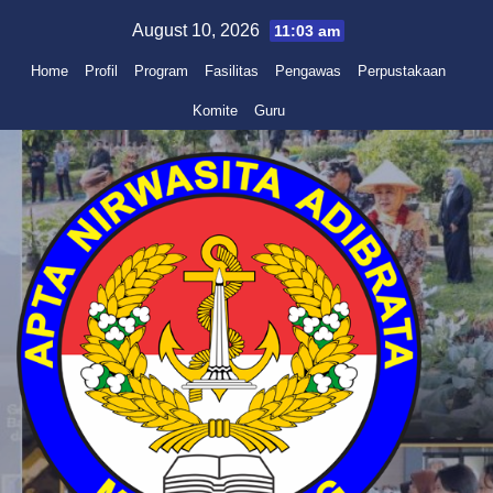
Skip
August 10, 2026
11:03 am
to
Home
Profil
Program
Fasilitas
Pengawas
Perpustakaan
content
Komite
Guru