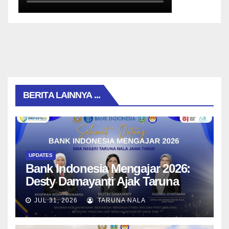
BERITA LAINNYA ...
UPDATES
Bank Indonesia Mengajar 2026:
Desty Damayanti Ajak Taruna
SMAN Taruna Nala Jawa Timur
JUL 31, 2026
TARUNA NALA
Menjadi Generasi Pemimpin
Berwawasan Global