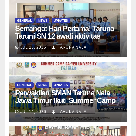
GENERAL
NEWS
UPDATES
Semangat Hari Pertama! Taruna
Taruni SN 12 awali aktivitas
bersama Wali Kelas dan Tes
JUL 20, 2026
TARUNA NALA
Asesmen Diagnostik
GENERAL
NEWS
UPDATES
Perwakilan SMAN Taruna Nala
Jawa Timur Ikuti Summer Camp
di Da-Yeh University, Taiwan
JUL 14, 2026
TARUNA NALA