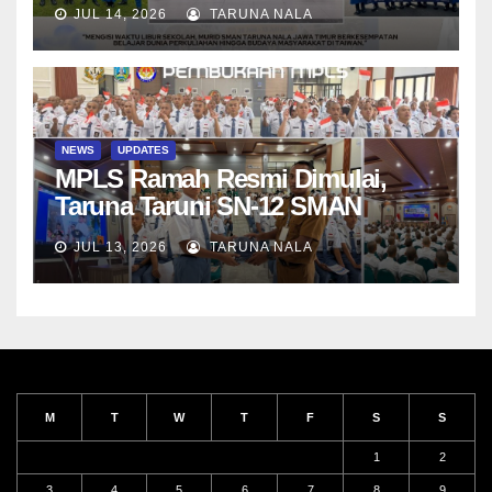
di Da-Yeh University, Taiwan
JUL 14, 2026
TARUNA NALA
NEWS
UPDATES
MPLS Ramah Resmi Dimulai,
Taruna Taruni SN-12 SMAN
Taruna Nala Jawa Timur Siap
JUL 13, 2026
TARUNA NALA
Menjalani Tahun Ajaran Baru
M
T
W
T
F
S
S
1
2
3
4
5
6
7
8
9