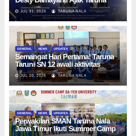
SMAN Taruna Nala Jawa Timur
JUL 31, 2026
TARUNA NALA
Menjadi Generasi Pemimpin
Berwawasan Global
GENERAL
NEWS
UPDATES
Semangat Hari Pertama! Taruna
Taruni SN 12 awali aktivitas
bersama Wali Kelas dan Tes
JUL 20, 2026
TARUNA NALA
Asesmen Diagnostik
GENERAL
NEWS
UPDATES
Perwakilan SMAN Taruna Nala
Jawa Timur Ikuti Summer Camp