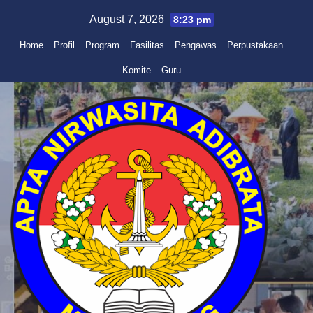
Skip
August 7, 2026
8:23 pm
to
Home
Profil
Program
Fasilitas
Pengawas
Perpustakaan
content
Komite
Guru