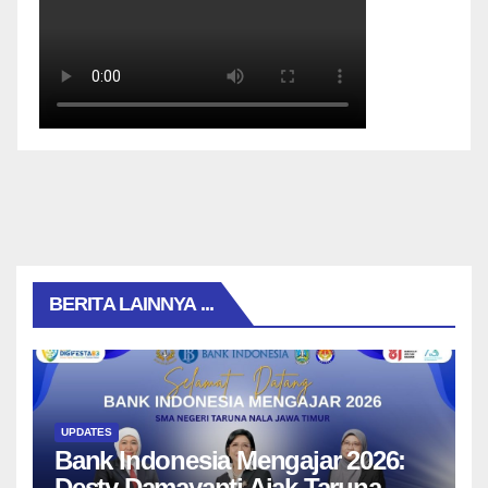
BERITA LAINNYA ...
UPDATES
Bank Indonesia Mengajar 2026:
Desty Damayanti Ajak Taruna