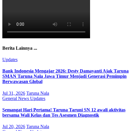
Berita Lainnya ...
Updates
Bank Indonesia Mengajar 2026: Desty Damayanti Ajak Taruna
SMAN Taruna Nala Jawa Timur Menjadi Generasi Pemimpin
Berwawasan Global
Jul 31, 2026
Taruna Nala
General
News
Updates
Semangat Hari Pertama! Taruna Taruni SN 12 awali aktivitas
bersama Wali Kelas dan Tes Asesmen Diagnostik
Jul 20, 2026
Taruna Nala