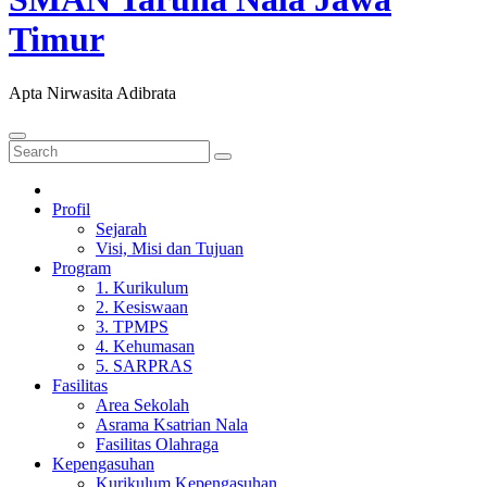
Timur
Apta Nirwasita Adibrata
Profil
Sejarah
Visi, Misi dan Tujuan
Program
1. Kurikulum
2. Kesiswaan
3. TPMPS
4. Kehumasan
5. SARPRAS
Fasilitas
Area Sekolah
Asrama Ksatrian Nala
Fasilitas Olahraga
Kepengasuhan
Kurikulum Kepengasuhan