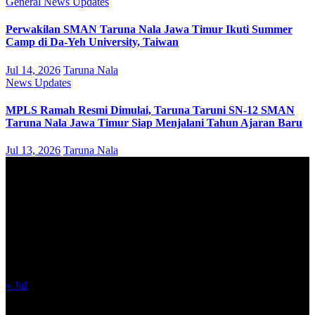
General
News
Updates
Perwakilan SMAN Taruna Nala Jawa Timur Ikuti Summer
Camp di Da-Yeh University, Taiwan
Jul 14, 2026
Taruna Nala
News
Updates
MPLS Ramah Resmi Dimulai, Taruna Taruni SN-12 SMAN
Taruna Nala Jawa Timur Siap Menjalani Tahun Ajaran Baru
Jul 13, 2026
Taruna Nala
August 2026
M
T
W
T
F
S
S
1
2
3
4
5
6
7
8
9
10
11
12
13
14
15
16
17
18
19
20
21
22
23
24
25
26
27
28
29
30
31
« Jul