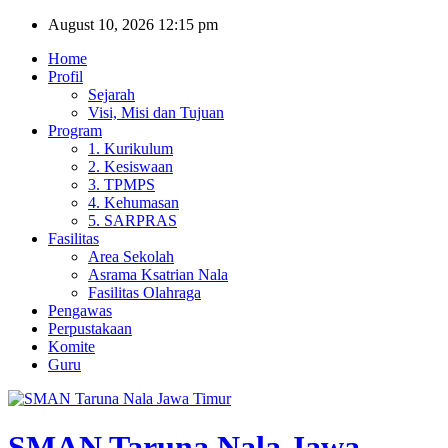
Skip
August 10, 2026
12:15 pm
to
Home
content
Profil
Sejarah
Visi, Misi dan Tujuan
Program
1. Kurikulum
2. Kesiswaan
3. TPMPS
4. Kehumasan
5. SARPRAS
Fasilitas
Area Sekolah
Asrama Ksatrian Nala
Fasilitas Olahraga
Pengawas
Perpustakaan
Komite
Guru
SMAN Taruna Nala Jawa