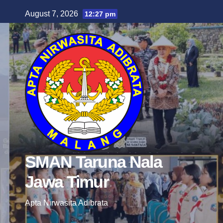
Skip
August 7, 2026
12:27 pm
to
content
SMAN Taruna Nala
Jawa Timur
Apta Nirwasita Adibrata