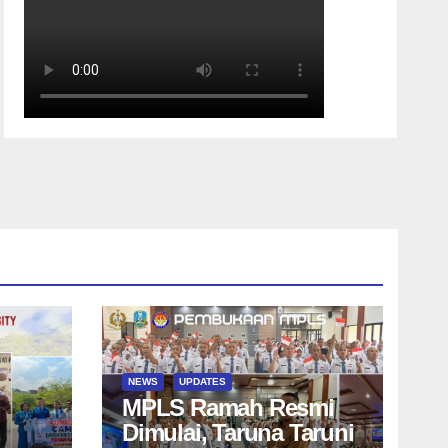
NEWS
UPDATES
MPLS Ramah Resmi
Dimulai, Taruna Taruni