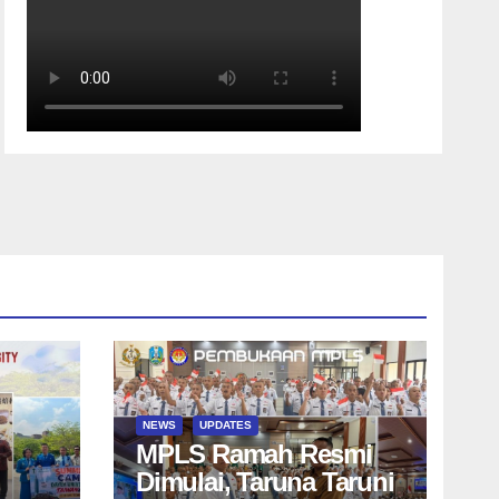
NEWS
UPDATES
MPLS Ramah Resmi
Dimulai, Taruna Taruni