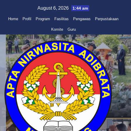
Skip
August 6, 2026
1:44 am
to
Home
Profil
Program
Fasilitas
Pengawas
Perpustakaan
content
Komite
Guru