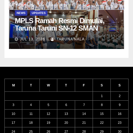
NEWS
UPDATES
MPLS Ramah Resmi Dimulai,
Taruna Taruni SN-12 SMAN
Taruna Nala Jawa Timur Siap
JUL 13, 2026
TARUNA NALA
Menjalani Tahun Ajaran Baru
M
T
W
T
F
S
S
1
2
3
4
5
6
7
8
9
10
11
12
13
14
15
16
17
18
19
20
21
22
23
24
25
26
27
28
29
30