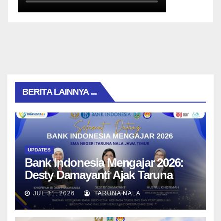
BERITA LAINNYA ...
UPDATES
Bank Indonesia Mengajar 2026:
Desty Damayanti Ajak Taruna
SMAN Taruna Nala Jawa Timur
JUL 31, 2026
TARUNA NALA
Menjadi Generasi Pemimpin
Berwawasan Global