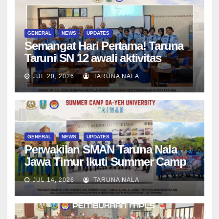
GENERAL
NEWS
UPDATES
Semangat Hari Pertama! Taruna
Taruni SN 12 awali aktivitas
bersama Wali Kelas dan Tes
JUL 20, 2026
TARUNA NALA
Asesmen Diagnostik
GENERAL
NEWS
UPDATES
Perwakilan SMAN Taruna Nala
Jawa Timur Ikuti Summer Camp
di Da-Yeh University, Taiwan
JUL 14, 2026
TARUNA NALA