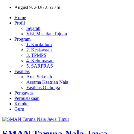
Skip
August 9, 2026
2:55 am
to
Home
content
Profil
Sejarah
Visi, Misi dan Tujuan
Program
1. Kurikulum
2. Kesiswaan
3. TPMPS
4. Kehumasan
5. SARPRAS
Fasilitas
Area Sekolah
Asrama Ksatrian Nala
Fasilitas Olahraga
Pengawas
Perpustakaan
Komite
Guru
SMAN Taruna Nala Jawa