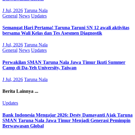
J Jul, 2026
Taruna Nala
General
News
Updates
Semangat Hari Pertama! Taruna Taruni SN 12 awali aktivitas
bersama Wali Kelas dan Tes Asesmen Diagnostik
J Jul, 2026
Taruna Nala
General
News
Updates
Perwakilan SMAN Taruna Nala Jawa Timur Ikuti Summer
Camp di Da-Yeh University, Taiwan
J Jul, 2026
Taruna Nala
Berita Lainnya ...
Updates
Bank Indonesia Mengajar 2026: Desty Damayanti Ajak Taruna
SMAN Taruna Nala Jawa Timur Menjadi Generasi Pemimpin
Berwawasan Global