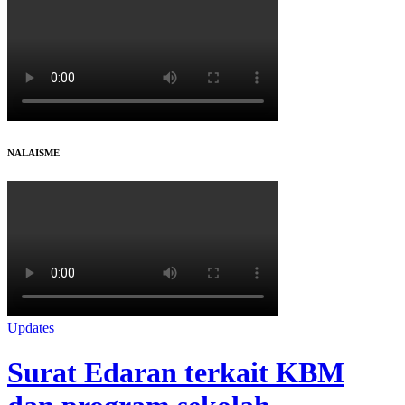
NALAISME
Updates
Surat Edaran terkait KBM