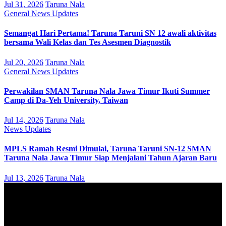
Jul 31, 2026
Taruna Nala
General
News
Updates
Semangat Hari Pertama! Taruna Taruni SN 12 awali aktivitas
bersama Wali Kelas dan Tes Asesmen Diagnostik
Jul 20, 2026
Taruna Nala
General
News
Updates
Perwakilan SMAN Taruna Nala Jawa Timur Ikuti Summer
Camp di Da-Yeh University, Taiwan
Jul 14, 2026
Taruna Nala
News
Updates
MPLS Ramah Resmi Dimulai, Taruna Taruni SN-12 SMAN
Taruna Nala Jawa Timur Siap Menjalani Tahun Ajaran Baru
Jul 13, 2026
Taruna Nala
August 2026
M
T
W
T
F
S
S
1
2
3
4
5
6
7
8
9