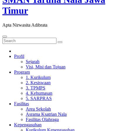
Timur
Apta Nirwasita Adibrata
Profil
Sejarah
Visi, Misi dan Tujuan
Program
1. Kurikulum
2. Kesiswaan
3. TPMPS
4. Kehumasan
5. SARPRAS
Fasilitas
Area Sekolah
Asrama Ksatrian Nala
Fasilitas Olahraga
Kepengasuhan
Kurikulum Kepengasuhan