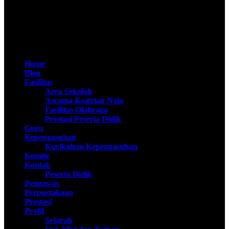
Apta Nirwasita Adibrata
@SMAN Taruna Nala 2020
Home
Blog
Fasilitas
Area Sekolah
Asrama Ksatrian Nala
Fasilitas Olahraga
Prestasi Peserta Didik
Guru
Kepengasuhan
Kurikulum Kepengasuhan
Komite
Kontak
Peserta Didik
Pengawas
Perpustakaan
Prestasi
Profil
Sejarah