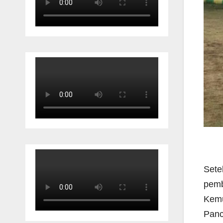
Sete
pemb
Kemu
Panc