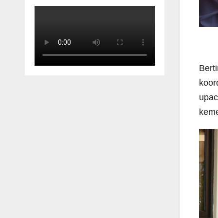
Bert
koor
upac
keme