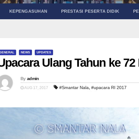
KEPENGASUHAN
PRESTASI PESERTA DIDIK
P
GENERAL
NEWS
UPDATES
Upacara Ulang Tahun ke 72 
By
admin
,
#Smantar Nala
#upacara RI 2017
AUG 17, 2017